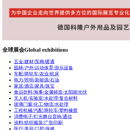
全球展会
Global exhibitions
五金/建材/泵阀/暖通
园林/户外/运动体育/游乐设备
车配/两轮车/农业/机床
电力/照明/新能源/石油
家居/酒店/家具/珠宝
食品饮料/海事/金属铸造/太阳能光伏
无人机/实验室/水处理/复合材料
玻璃门窗/化工/物流/水处理
工程机械/汽配/两轮车/塑料橡胶
消费电子/灯光舞台音响/通信
涂料/纺织服装/广告印刷
医疗/美容/口腔/保健