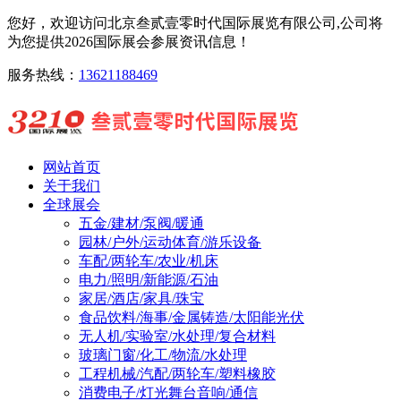
您好，欢迎访问北京叁贰壹零时代国际展览有限公司,公司将
为您提供2026国际展会参展资讯信息！
服务热线：
13621188469
网站首页
关于我们
全球展会
五金/建材/泵阀/暖通
园林/户外/运动体育/游乐设备
车配/两轮车/农业/机床
电力/照明/新能源/石油
家居/酒店/家具/珠宝
食品饮料/海事/金属铸造/太阳能光伏
无人机/实验室/水处理/复合材料
玻璃门窗/化工/物流/水处理
工程机械/汽配/两轮车/塑料橡胶
消费电子/灯光舞台音响/通信