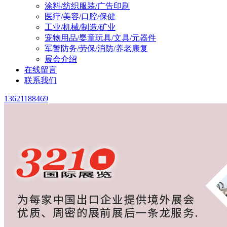
涂料/纺织服装/广告印刷
医疗/美容/口腔/保健
工业/机械/制造/矿业
宠物用品/婴童玩具/文具/元器件
军警防务/劳保/消防/养老康复
展会介绍
在线留言
联系我们
13621188469