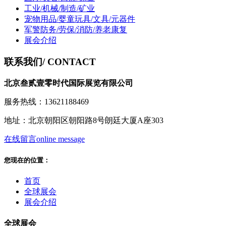
工业/机械/制造/矿业
宠物用品/婴童玩具/文具/元器件
军警防务/劳保/消防/养老康复
展会介绍
联系我们
/ CONTACT
北京叁贰壹零时代国际展览有限公司
服务热线：13621188469
地址：北京朝阳区朝阳路8号朗廷大厦A座303
在线留言
online message
您现在的位置：
首页
全球展会
展会介绍
全球展会