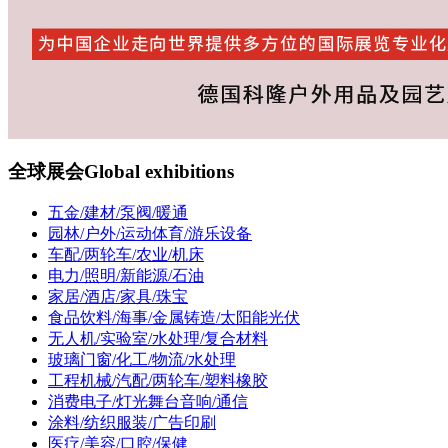
全球展会
Global exhibitions
五金/建材/泵阀/暖通
园林/户外/运动体育/游乐设备
车配/两轮车/农业/机床
电力/照明/新能源/石油
家居/酒店/家具/珠宝
食品饮料/海事/金属铸造/太阳能光伏
无人机/实验室/水处理/复合材料
玻璃门窗/化工/物流/水处理
工程机械/汽配/两轮车/塑料橡胶
消费电子/灯光舞台音响/通信
涂料/纺织服装/广告印刷
医疗/美容/口腔/保健