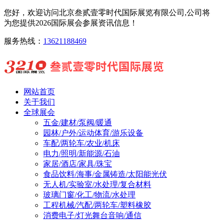
您好，欢迎访问北京叁贰壹零时代国际展览有限公司,公司将
为您提供2026国际展会参展资讯信息！
服务热线：
13621188469
网站首页
关于我们
全球展会
五金/建材/泵阀/暖通
园林/户外/运动体育/游乐设备
车配/两轮车/农业/机床
电力/照明/新能源/石油
家居/酒店/家具/珠宝
食品饮料/海事/金属铸造/太阳能光伏
无人机/实验室/水处理/复合材料
玻璃门窗/化工/物流/水处理
工程机械/汽配/两轮车/塑料橡胶
消费电子/灯光舞台音响/通信