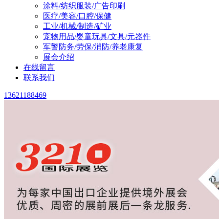
涂料/纺织服装/广告印刷
医疗/美容/口腔/保健
工业/机械/制造/矿业
宠物用品/婴童玩具/文具/元器件
军警防务/劳保/消防/养老康复
展会介绍
在线留言
联系我们
13621188469