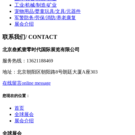
工业/机械/制造/矿业
宠物用品/婴童玩具/文具/元器件
军警防务/劳保/消防/养老康复
展会介绍
联系我们
/ CONTACT
北京叁贰壹零时代国际展览有限公司
服务热线：13621188469
地址：北京朝阳区朝阳路8号朗廷大厦A座303
在线留言
online message
您现在的位置：
首页
全球展会
展会介绍
全球展会