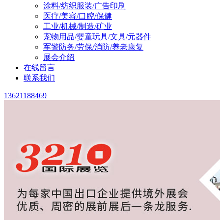
涂料/纺织服装/广告印刷
医疗/美容/口腔/保健
工业/机械/制造/矿业
宠物用品/婴童玩具/文具/元器件
军警防务/劳保/消防/养老康复
展会介绍
在线留言
联系我们
13621188469