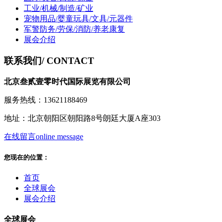
工业/机械/制造/矿业
宠物用品/婴童玩具/文具/元器件
军警防务/劳保/消防/养老康复
展会介绍
联系我们
/ CONTACT
北京叁贰壹零时代国际展览有限公司
服务热线：13621188469
地址：北京朝阳区朝阳路8号朗廷大厦A座303
在线留言
online message
您现在的位置：
首页
全球展会
展会介绍
全球展会