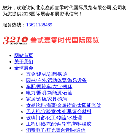
您好，欢迎访问北京叁贰壹零时代国际展览有限公司,公司将
为您提供2026国际展会参展资讯信息！
服务热线：
13621188469
网站首页
关于我们
全球展会
五金/建材/泵阀/暖通
园林/户外/运动体育/游乐设备
车配/两轮车/农业/机床
电力/照明/新能源/石油
家居/酒店/家具/珠宝
食品饮料/海事/金属铸造/太阳能光伏
无人机/实验室/水处理/复合材料
玻璃门窗/化工/物流/水处理
工程机械/汽配/两轮车/塑料橡胶
消费电子/灯光舞台音响/通信