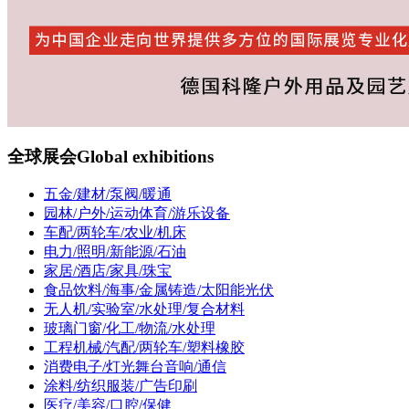
全球展会
Global exhibitions
五金/建材/泵阀/暖通
园林/户外/运动体育/游乐设备
车配/两轮车/农业/机床
电力/照明/新能源/石油
家居/酒店/家具/珠宝
食品饮料/海事/金属铸造/太阳能光伏
无人机/实验室/水处理/复合材料
玻璃门窗/化工/物流/水处理
工程机械/汽配/两轮车/塑料橡胶
消费电子/灯光舞台音响/通信
涂料/纺织服装/广告印刷
医疗/美容/口腔/保健