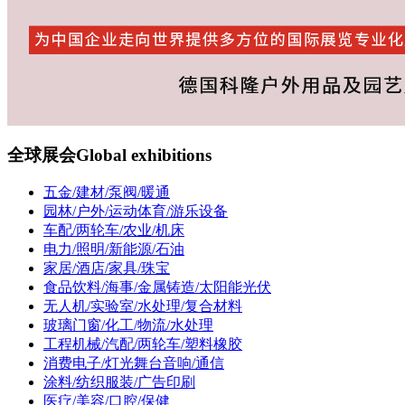
全球展会
Global exhibitions
五金/建材/泵阀/暖通
园林/户外/运动体育/游乐设备
车配/两轮车/农业/机床
电力/照明/新能源/石油
家居/酒店/家具/珠宝
食品饮料/海事/金属铸造/太阳能光伏
无人机/实验室/水处理/复合材料
玻璃门窗/化工/物流/水处理
工程机械/汽配/两轮车/塑料橡胶
消费电子/灯光舞台音响/通信
涂料/纺织服装/广告印刷
医疗/美容/口腔/保健