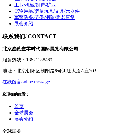
工业/机械/制造/矿业
宠物用品/婴童玩具/文具/元器件
军警防务/劳保/消防/养老康复
展会介绍
联系我们
/ CONTACT
北京叁贰壹零时代国际展览有限公司
服务热线：13621188469
地址：北京朝阳区朝阳路8号朗廷大厦A座303
在线留言
online message
您现在的位置：
首页
全球展会
展会介绍
全球展会