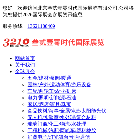
您好，欢迎访问北京叁贰壹零时代国际展览有限公司,公司将
为您提供2026国际展会参展资讯信息！
服务热线：
13621188469
网站首页
关于我们
全球展会
五金/建材/泵阀/暖通
园林/户外/运动体育/游乐设备
车配/两轮车/农业/机床
电力/照明/新能源/石油
家居/酒店/家具/珠宝
食品饮料/海事/金属铸造/太阳能光伏
无人机/实验室/水处理/复合材料
玻璃门窗/化工/物流/水处理
工程机械/汽配/两轮车/塑料橡胶
消费电子/灯光舞台音响/通信