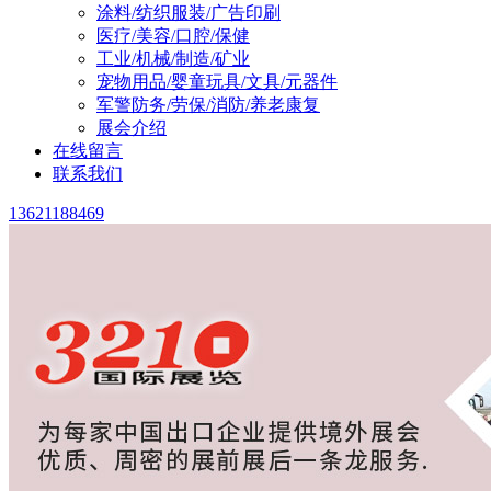
涂料/纺织服装/广告印刷
医疗/美容/口腔/保健
工业/机械/制造/矿业
宠物用品/婴童玩具/文具/元器件
军警防务/劳保/消防/养老康复
展会介绍
在线留言
联系我们
13621188469