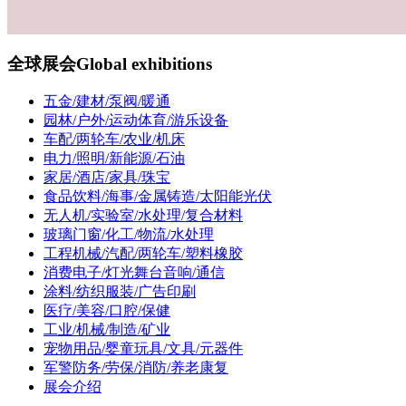
全球展会
Global exhibitions
五金/建材/泵阀/暖通
园林/户外/运动体育/游乐设备
车配/两轮车/农业/机床
电力/照明/新能源/石油
家居/酒店/家具/珠宝
食品饮料/海事/金属铸造/太阳能光伏
无人机/实验室/水处理/复合材料
玻璃门窗/化工/物流/水处理
工程机械/汽配/两轮车/塑料橡胶
消费电子/灯光舞台音响/通信
涂料/纺织服装/广告印刷
医疗/美容/口腔/保健
工业/机械/制造/矿业
宠物用品/婴童玩具/文具/元器件
军警防务/劳保/消防/养老康复
展会介绍