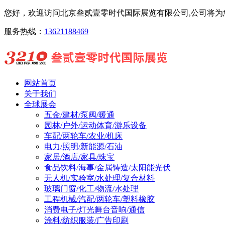
您好，欢迎访问北京叁贰壹零时代国际展览有限公司,公司将为您
服务热线：
13621188469
网站首页
关于我们
全球展会
五金/建材/泵阀/暖通
园林/户外/运动体育/游乐设备
车配/两轮车/农业/机床
电力/照明/新能源/石油
家居/酒店/家具/珠宝
食品饮料/海事/金属铸造/太阳能光伏
无人机/实验室/水处理/复合材料
玻璃门窗/化工/物流/水处理
工程机械/汽配/两轮车/塑料橡胶
消费电子/灯光舞台音响/通信
涂料/纺织服装/广告印刷