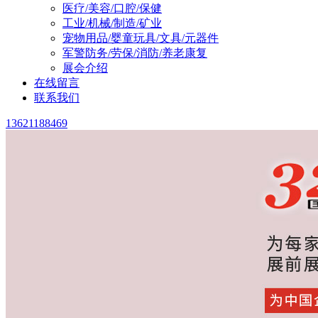
医疗/美容/口腔/保健
工业/机械/制造/矿业
宠物用品/婴童玩具/文具/元器件
军警防务/劳保/消防/养老康复
展会介绍
在线留言
联系我们
13621188469