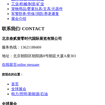
工业/机械/制造/矿业
宠物用品/婴童玩具/文具/元器件
军警防务/劳保/消防/养老康复
展会介绍
联系我们
/ CONTACT
北京叁贰壹零时代国际展览有限公司
服务热线：13621188469
地址：北京朝阳区朝阳路8号朗廷大厦A座303
在线留言
online message
您现在的位置：
首页
全球展会
电力/照明/新能源/石油
全球展会