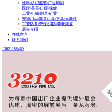
涂料/纺织服装/广告印刷
医疗/美容/口腔/保健
工业/机械/制造/矿业
宠物用品/婴童玩具/文具/元器件
军警防务/劳保/消防/养老康复
展会介绍
在线留言
联系我们
13621188469