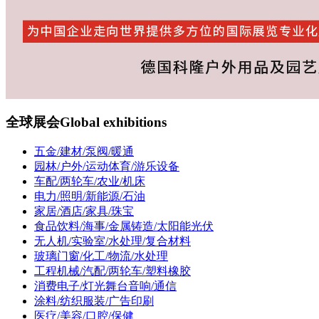
全球展会
Global exhibitions
五金/建材/泵阀/暖通
园林/户外/运动体育/游乐设备
车配/两轮车/农业/机床
电力/照明/新能源/石油
家居/酒店/家具/珠宝
食品饮料/海事/金属铸造/太阳能光伏
无人机/实验室/水处理/复合材料
玻璃门窗/化工/物流/水处理
工程机械/汽配/两轮车/塑料橡胶
消费电子/灯光舞台音响/通信
涂料/纺织服装/广告印刷
医疗/美容/口腔/保健