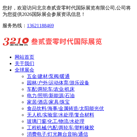
您好，欢迎访问北京叁贰壹零时代国际展览有限公司,公司将
为您提供2026国际展会参展资讯信息！
服务热线：
13621188469
网站首页
关于我们
全球展会
五金/建材/泵阀/暖通
园林/户外/运动体育/游乐设备
车配/两轮车/农业/机床
电力/照明/新能源/石油
家居/酒店/家具/珠宝
食品饮料/海事/金属铸造/太阳能光伏
无人机/实验室/水处理/复合材料
玻璃门窗/化工/物流/水处理
工程机械/汽配/两轮车/塑料橡胶
消费电子/灯光舞台音响/通信