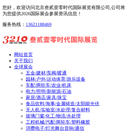
您好，欢迎访问北京叁贰壹零时代国际展览有限公司,公司将
为您提供2026国际展会参展资讯信息！
服务热线：
13621188469
网站首页
关于我们
全球展会
五金/建材/泵阀/暖通
园林/户外/运动体育/游乐设备
车配/两轮车/农业/机床
电力/照明/新能源/石油
家居/酒店/家具/珠宝
食品饮料/海事/金属铸造/太阳能光伏
无人机/实验室/水处理/复合材料
玻璃门窗/化工/物流/水处理
工程机械/汽配/两轮车/塑料橡胶
消费电子/灯光舞台音响/通信