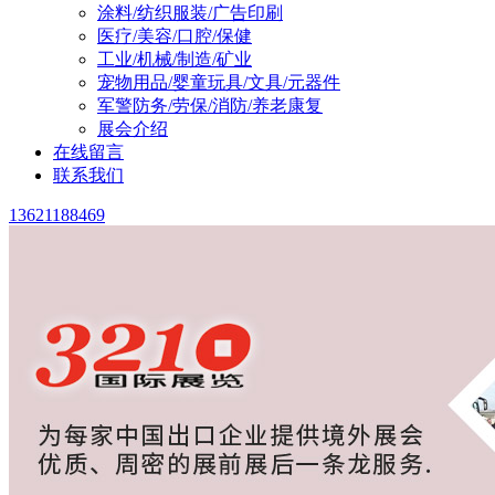
涂料/纺织服装/广告印刷
医疗/美容/口腔/保健
工业/机械/制造/矿业
宠物用品/婴童玩具/文具/元器件
军警防务/劳保/消防/养老康复
展会介绍
在线留言
联系我们
13621188469