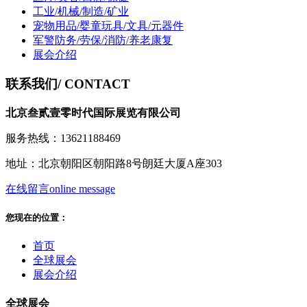
工业/机械/制造/矿业
宠物用品/婴童玩具/文具/元器件
军警防务/劳保/消防/养老康复
展会介绍
联系我们
/ CONTACT
北京叁贰壹零时代国际展览有限公司
服务热线：13621188469
地址：北京朝阳区朝阳路8号朗廷大厦A座303
在线留言
online message
您现在的位置：
首页
全球展会
展会介绍
全球展会