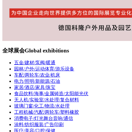
全球展会
Global exhibitions
五金/建材/泵阀/暖通
园林/户外/运动体育/游乐设备
车配/两轮车/农业/机床
电力/照明/新能源/石油
家居/酒店/家具/珠宝
食品饮料/海事/金属铸造/太阳能光伏
无人机/实验室/水处理/复合材料
玻璃门窗/化工/物流/水处理
工程机械/汽配/两轮车/塑料橡胶
消费电子/灯光舞台音响/通信
涂料/纺织服装/广告印刷
医疗/美容/口腔/保健