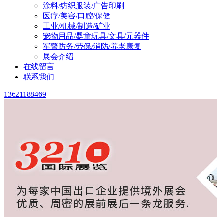
涂料/纺织服装/广告印刷
医疗/美容/口腔/保健
工业/机械/制造/矿业
宠物用品/婴童玩具/文具/元器件
军警防务/劳保/消防/养老康复
展会介绍
在线留言
联系我们
13621188469