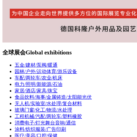
全球展会
Global exhibitions
五金/建材/泵阀/暖通
园林/户外/运动体育/游乐设备
车配/两轮车/农业/机床
电力/照明/新能源/石油
家居/酒店/家具/珠宝
食品饮料/海事/金属铸造/太阳能光伏
无人机/实验室/水处理/复合材料
玻璃门窗/化工/物流/水处理
工程机械/汽配/两轮车/塑料橡胶
消费电子/灯光舞台音响/通信
涂料/纺织服装/广告印刷
医疗/美容/口腔/保健