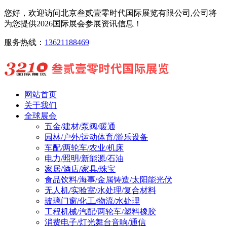
您好，欢迎访问北京叁贰壹零时代国际展览有限公司,公司将
为您提供2026国际展会参展资讯信息！
服务热线：
13621188469
网站首页
关于我们
全球展会
五金/建材/泵阀/暖通
园林/户外/运动体育/游乐设备
车配/两轮车/农业/机床
电力/照明/新能源/石油
家居/酒店/家具/珠宝
食品饮料/海事/金属铸造/太阳能光伏
无人机/实验室/水处理/复合材料
玻璃门窗/化工/物流/水处理
工程机械/汽配/两轮车/塑料橡胶
消费电子/灯光舞台音响/通信