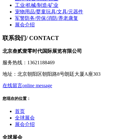
工业/机械/制造/矿业
宠物用品/婴童玩具/文具/元器件
军警防务/劳保/消防/养老康复
展会介绍
联系我们
/ CONTACT
北京叁贰壹零时代国际展览有限公司
服务热线：13621188469
地址：北京朝阳区朝阳路8号朗廷大厦A座303
在线留言
online message
您现在的位置：
首页
全球展会
展会介绍
全球展会