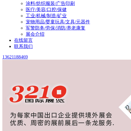
涂料/纺织服装/广告印刷
医疗/美容/口腔/保健
工业/机械/制造/矿业
宠物用品/婴童玩具/文具/元器件
军警防务/劳保/消防/养老康复
展会介绍
在线留言
联系我们
13621188469