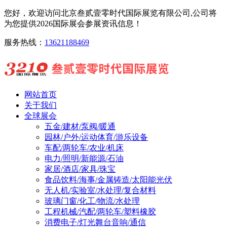
您好，欢迎访问北京叁贰壹零时代国际展览有限公司,公司将
为您提供2026国际展会参展资讯信息！
服务热线：
13621188469
网站首页
关于我们
全球展会
五金/建材/泵阀/暖通
园林/户外/运动体育/游乐设备
车配/两轮车/农业/机床
电力/照明/新能源/石油
家居/酒店/家具/珠宝
食品饮料/海事/金属铸造/太阳能光伏
无人机/实验室/水处理/复合材料
玻璃门窗/化工/物流/水处理
工程机械/汽配/两轮车/塑料橡胶
消费电子/灯光舞台音响/通信