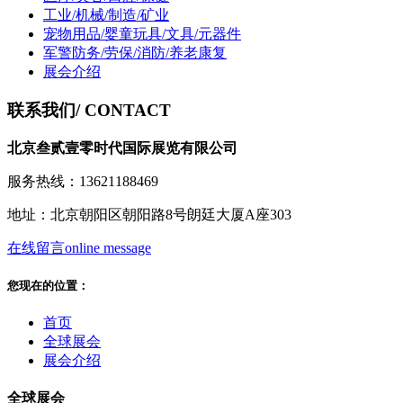
工业/机械/制造/矿业
宠物用品/婴童玩具/文具/元器件
军警防务/劳保/消防/养老康复
展会介绍
联系我们
/ CONTACT
北京叁贰壹零时代国际展览有限公司
服务热线：13621188469
地址：北京朝阳区朝阳路8号朗廷大厦A座303
在线留言
online message
您现在的位置：
首页
全球展会
展会介绍
全球展会