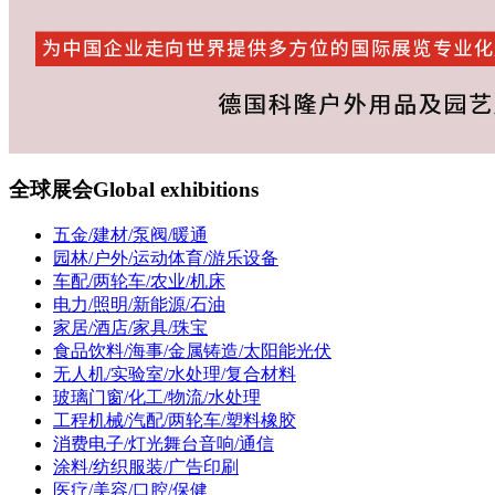
全球展会
Global exhibitions
五金/建材/泵阀/暖通
园林/户外/运动体育/游乐设备
车配/两轮车/农业/机床
电力/照明/新能源/石油
家居/酒店/家具/珠宝
食品饮料/海事/金属铸造/太阳能光伏
无人机/实验室/水处理/复合材料
玻璃门窗/化工/物流/水处理
工程机械/汽配/两轮车/塑料橡胶
消费电子/灯光舞台音响/通信
涂料/纺织服装/广告印刷
医疗/美容/口腔/保健