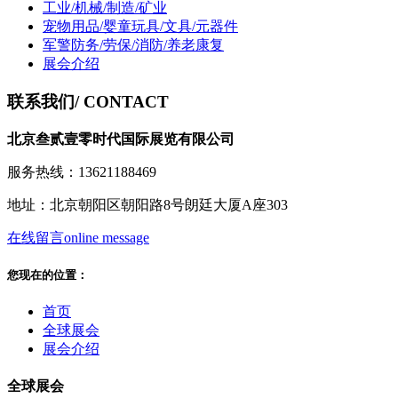
工业/机械/制造/矿业
宠物用品/婴童玩具/文具/元器件
军警防务/劳保/消防/养老康复
展会介绍
联系我们
/ CONTACT
北京叁贰壹零时代国际展览有限公司
服务热线：13621188469
地址：北京朝阳区朝阳路8号朗廷大厦A座303
在线留言
online message
您现在的位置：
首页
全球展会
展会介绍
全球展会