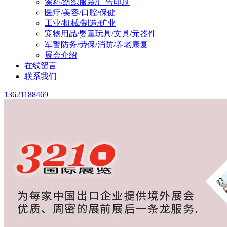
涂料/纺织服装/广告印刷
医疗/美容/口腔/保健
工业/机械/制造/矿业
宠物用品/婴童玩具/文具/元器件
军警防务/劳保/消防/养老康复
展会介绍
在线留言
联系我们
13621188469