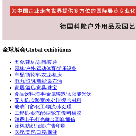
全球展会
Global exhibitions
五金/建材/泵阀/暖通
园林/户外/运动体育/游乐设备
车配/两轮车/农业/机床
电力/照明/新能源/石油
家居/酒店/家具/珠宝
食品饮料/海事/金属铸造/太阳能光伏
无人机/实验室/水处理/复合材料
玻璃门窗/化工/物流/水处理
工程机械/汽配/两轮车/塑料橡胶
消费电子/灯光舞台音响/通信
涂料/纺织服装/广告印刷
医疗/美容/口腔/保健