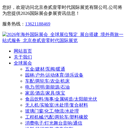
您好，欢迎访问北京叁贰壹零时代国际展览有限公司,公司将
为您提供2026国际展会参展资讯信息！
服务热线：
13621188469
网站首页
关于我们
全球展会
五金/建材/泵阀/暖通
园林/户外/运动体育/游乐设备
车配/两轮车/农业/机床
电力/照明/新能源/石油
家居/酒店/家具/珠宝
食品饮料/海事/金属铸造/太阳能光伏
无人机/实验室/水处理/复合材料
玻璃门窗/化工/物流/水处理
工程机械/汽配/两轮车/塑料橡胶
消费电子/灯光舞台音响/通信