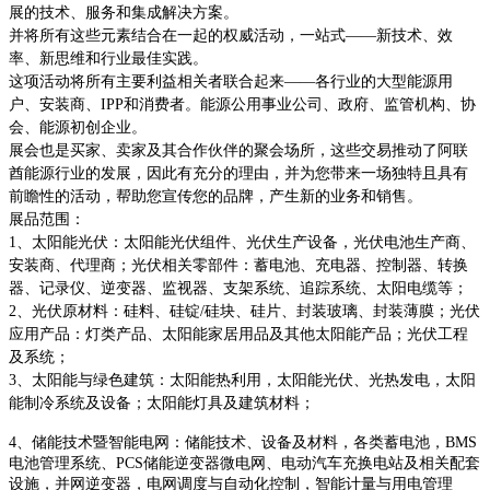
展的技术、服务和集成解决方案。
并将所有这些元素结合在一起的权威活动，一站式
——新技术、效
率、新思维和行业最佳实践。
这项活动将所有主要利益相关者联合起来
——各行业的大型能源用
户、安装商、IPP和消费者。能源公用事业公司、政府、监管机构、协
会、能源初创企业。
展会也是买家、卖家及其合作伙伴的聚会场所，这些交易推动了阿联
酋能源行业的发展，因此有充分的理由，并为您带来一场独特且具有
前瞻性的活动，帮助您宣传您的品牌，产生新的业务和销售。
展品范围：
1、太阳能光伏：太阳能光伏组件、光伏生产设备，光伏电池生产商、
安装商、代理商；光伏相关零部件：蓄电池、充电器、控制器、转换
器、记录仪、逆变器、监视器、支架系统、追踪系统、太阳电缆等；
2、光伏原材料：硅料、硅锭/硅块、硅片、封装玻璃、封装薄膜；光伏
应用产品：灯类产品、太阳能家居用品及其他太阳能产品；光伏工程
及系统；
3、太阳能与绿色建筑：太阳能热利用，太阳能光伏、光热发电，太阳
能制冷系统及设备；太阳能灯具及建筑材料；
4、储能技术暨智能电网：储能技术、设备及材料，各类蓄电池，BMS
电池管理系统、PCS储能逆变器微电网、电动汽车充换电站及相关配套
设施，并网逆变器，电网调度与自动化控制，智能计量与用电管理