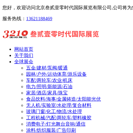
您好，欢迎访问北京叁贰壹零时代国际展览有限公司,公司将为您
服务热线：
13621188469
网站首页
关于我们
全球展会
五金/建材/泵阀/暖通
园林/户外/运动体育/游乐设备
车配/两轮车/农业/机床
电力/照明/新能源/石油
家居/酒店/家具/珠宝
食品饮料/海事/金属铸造/太阳能光伏
无人机/实验室/水处理/复合材料
玻璃门窗/化工/物流/水处理
工程机械/汽配/两轮车/塑料橡胶
消费电子/灯光舞台音响/通信
涂料/纺织服装/广告印刷