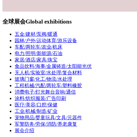
全球展会
Global exhibitions
五金/建材/泵阀/暖通
园林/户外/运动体育/游乐设备
车配/两轮车/农业/机床
电力/照明/新能源/石油
家居/酒店/家具/珠宝
食品饮料/海事/金属铸造/太阳能光伏
无人机/实验室/水处理/复合材料
玻璃门窗/化工/物流/水处理
工程机械/汽配/两轮车/塑料橡胶
消费电子/灯光舞台音响/通信
涂料/纺织服装/广告印刷
医疗/美容/口腔/保健
工业/机械/制造/矿业
宠物用品/婴童玩具/文具/元器件
军警防务/劳保/消防/养老康复
展会介绍