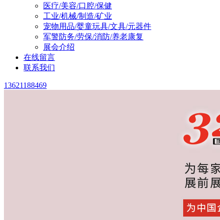
医疗/美容/口腔/保健
工业/机械/制造/矿业
宠物用品/婴童玩具/文具/元器件
军警防务/劳保/消防/养老康复
展会介绍
在线留言
联系我们
13621188469