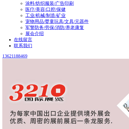
涂料/纺织服装/广告印刷
医疗/美容/口腔/保健
工业/机械/制造/矿业
宠物用品/婴童玩具/文具/元器件
军警防务/劳保/消防/养老康复
展会介绍
在线留言
联系我们
13621188469