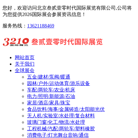
您好，欢迎访问北京叁贰壹零时代国际展览有限公司,公司将
为您提供2026国际展会参展资讯信息！
服务热线：
13621188469
网站首页
关于我们
全球展会
五金/建材/泵阀/暖通
园林/户外/运动体育/游乐设备
车配/两轮车/农业/机床
电力/照明/新能源/石油
家居/酒店/家具/珠宝
食品饮料/海事/金属铸造/太阳能光伏
无人机/实验室/水处理/复合材料
玻璃门窗/化工/物流/水处理
工程机械/汽配/两轮车/塑料橡胶
消费电子/灯光舞台音响/通信