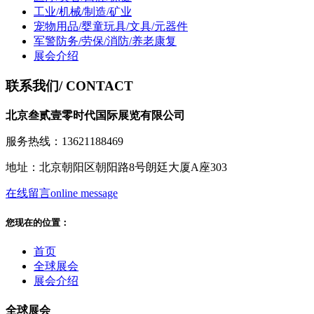
工业/机械/制造/矿业
宠物用品/婴童玩具/文具/元器件
军警防务/劳保/消防/养老康复
展会介绍
联系我们
/ CONTACT
北京叁贰壹零时代国际展览有限公司
服务热线：13621188469
地址：北京朝阳区朝阳路8号朗廷大厦A座303
在线留言
online message
您现在的位置：
首页
全球展会
展会介绍
全球展会