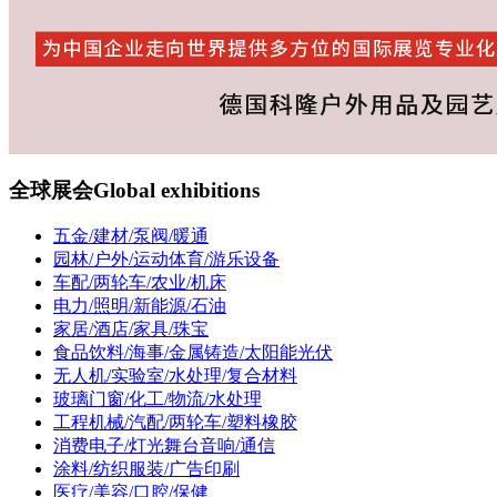
全球展会
Global exhibitions
五金/建材/泵阀/暖通
园林/户外/运动体育/游乐设备
车配/两轮车/农业/机床
电力/照明/新能源/石油
家居/酒店/家具/珠宝
食品饮料/海事/金属铸造/太阳能光伏
无人机/实验室/水处理/复合材料
玻璃门窗/化工/物流/水处理
工程机械/汽配/两轮车/塑料橡胶
消费电子/灯光舞台音响/通信
涂料/纺织服装/广告印刷
医疗/美容/口腔/保健