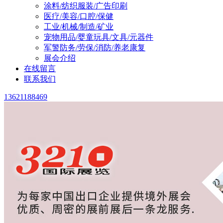
涂料/纺织服装/广告印刷
医疗/美容/口腔/保健
工业/机械/制造/矿业
宠物用品/婴童玩具/文具/元器件
军警防务/劳保/消防/养老康复
展会介绍
在线留言
联系我们
13621188469