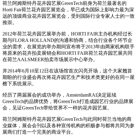
荷兰阿姆斯特丹花卉园艺展GreenTech前身为荷兰最著名的
Horti Fair荷兰花卉园艺展览会，早已成为国际上影响力最为深
远的顶级商业花卉园艺展览会，受到国际行业专家人士的一致
推崇。
2012年荷兰花卉园艺展举办前，HORTI FAIR主办机构经过长
期与FLORA HOLLAND的沟通和协商，结合行业各个环节企
业的需求，在展览的举办期间宣布将于2013年由两家机构联手
将原来的花卉拍卖展销会和HORTI FAIR荷兰花卉园艺展共同
在荷兰AALSMEER拍卖市场展示中心举办。
并2014年6月10至12日在该场馆首次闪亮开场，这个大家翘首
期盼的行业盛会再次将花卉园艺生产和技术类更好的在同一屋
檐下系统展示。
经历了两届展会的成功举办，AmsterdamRAI决定延续
GreenTech的品牌优势，将GreenTech打造成园艺行业的品牌展
会，见证GreenTech带给世界不一样的花卉园艺展。
荷兰阿姆斯特丹花卉园艺展GreenTech与此同时荷兰当地的商
业媒体，展会会刊以及各种宣传机构的积极参与都将共同为参
展商们打造一个完美的商业平台。