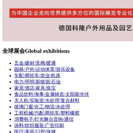
全球展会
Global exhibitions
五金/建材/泵阀/暖通
园林/户外/运动体育/游乐设备
车配/两轮车/农业/机床
电力/照明/新能源/石油
家居/酒店/家具/珠宝
食品饮料/海事/金属铸造/太阳能光伏
无人机/实验室/水处理/复合材料
玻璃门窗/化工/物流/水处理
工程机械/汽配/两轮车/塑料橡胶
消费电子/灯光舞台音响/通信
涂料/纺织服装/广告印刷
医疗/美容/口腔/保健