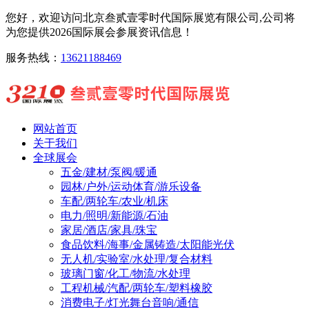
您好，欢迎访问北京叁贰壹零时代国际展览有限公司,公司将
为您提供2026国际展会参展资讯信息！
服务热线：
13621188469
网站首页
关于我们
全球展会
五金/建材/泵阀/暖通
园林/户外/运动体育/游乐设备
车配/两轮车/农业/机床
电力/照明/新能源/石油
家居/酒店/家具/珠宝
食品饮料/海事/金属铸造/太阳能光伏
无人机/实验室/水处理/复合材料
玻璃门窗/化工/物流/水处理
工程机械/汽配/两轮车/塑料橡胶
消费电子/灯光舞台音响/通信