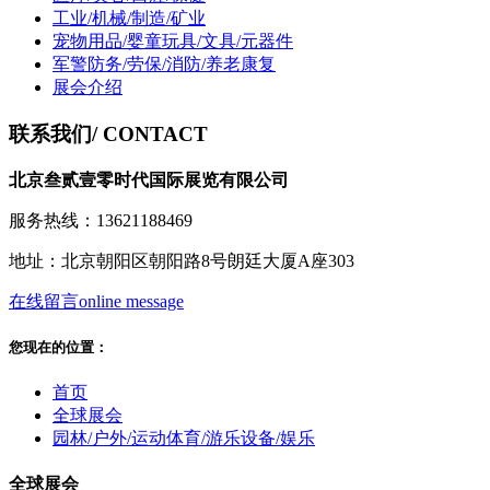
工业/机械/制造/矿业
宠物用品/婴童玩具/文具/元器件
军警防务/劳保/消防/养老康复
展会介绍
联系我们
/ CONTACT
北京叁贰壹零时代国际展览有限公司
服务热线：13621188469
地址：北京朝阳区朝阳路8号朗廷大厦A座303
在线留言
online message
您现在的位置：
首页
全球展会
园林/户外/运动体育/游乐设备/娱乐
全球展会