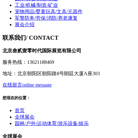
工业/机械/制造/矿业
宠物用品/婴童玩具/文具/元器件
军警防务/劳保/消防/养老康复
展会介绍
联系我们
/ CONTACT
北京叁贰壹零时代国际展览有限公司
服务热线：13621188469
地址：北京朝阳区朝阳路8号朗廷大厦A座303
在线留言
online message
您现在的位置：
首页
全球展会
园林/户外/运动体育/游乐设备/娱乐
全球展会