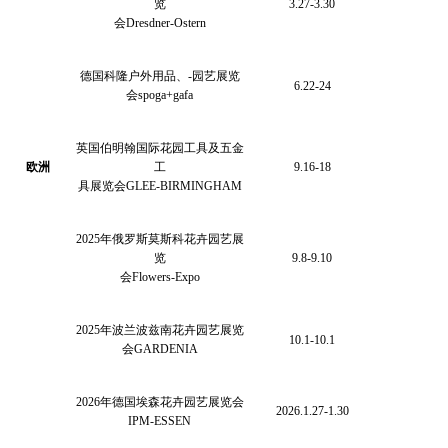
览
3.27-3.30
会
Dresdner-Ostern
德国科隆户外用品、
-园艺展览
6.22-24
会spoga+gafa
英国伯明翰国际花园工具及五金
欧洲
工
9.16-18
具展览会
GLEE-BIRMINGHAM
2025年俄罗斯莫斯科花卉园艺展
览
9.8-9.10
会
Flowers-Expo
2025年波兰波兹南花卉园艺展览
10.1-10.1
会GARDENIA
2026年德国埃森花卉园艺展览会
2026.1.27-1.30
IPM-ESSEN