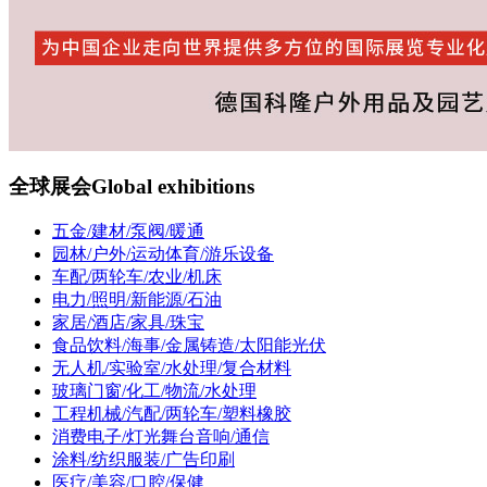
全球展会
Global exhibitions
五金/建材/泵阀/暖通
园林/户外/运动体育/游乐设备
车配/两轮车/农业/机床
电力/照明/新能源/石油
家居/酒店/家具/珠宝
食品饮料/海事/金属铸造/太阳能光伏
无人机/实验室/水处理/复合材料
玻璃门窗/化工/物流/水处理
工程机械/汽配/两轮车/塑料橡胶
消费电子/灯光舞台音响/通信
涂料/纺织服装/广告印刷
医疗/美容/口腔/保健