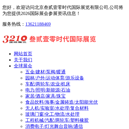
您好，欢迎访问北京叁贰壹零时代国际展览有限公司,公司将
为您提供2026国际展会参展资讯信息！
服务热线：
13621188469
网站首页
关于我们
全球展会
五金/建材/泵阀/暖通
园林/户外/运动体育/游乐设备
车配/两轮车/农业/机床
电力/照明/新能源/石油
家居/酒店/家具/珠宝
食品饮料/海事/金属铸造/太阳能光伏
无人机/实验室/水处理/复合材料
玻璃门窗/化工/物流/水处理
工程机械/汽配/两轮车/塑料橡胶
消费电子/灯光舞台音响/通信