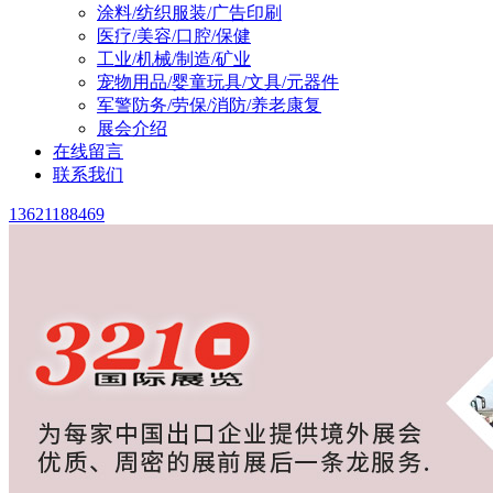
涂料/纺织服装/广告印刷
医疗/美容/口腔/保健
工业/机械/制造/矿业
宠物用品/婴童玩具/文具/元器件
军警防务/劳保/消防/养老康复
展会介绍
在线留言
联系我们
13621188469