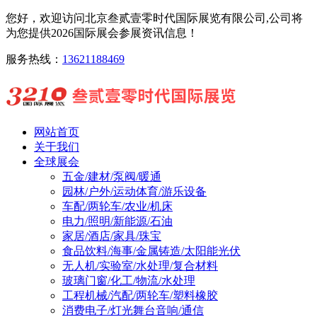
您好，欢迎访问北京叁贰壹零时代国际展览有限公司,公司将
为您提供2026国际展会参展资讯信息！
服务热线：
13621188469
网站首页
关于我们
全球展会
五金/建材/泵阀/暖通
园林/户外/运动体育/游乐设备
车配/两轮车/农业/机床
电力/照明/新能源/石油
家居/酒店/家具/珠宝
食品饮料/海事/金属铸造/太阳能光伏
无人机/实验室/水处理/复合材料
玻璃门窗/化工/物流/水处理
工程机械/汽配/两轮车/塑料橡胶
消费电子/灯光舞台音响/通信