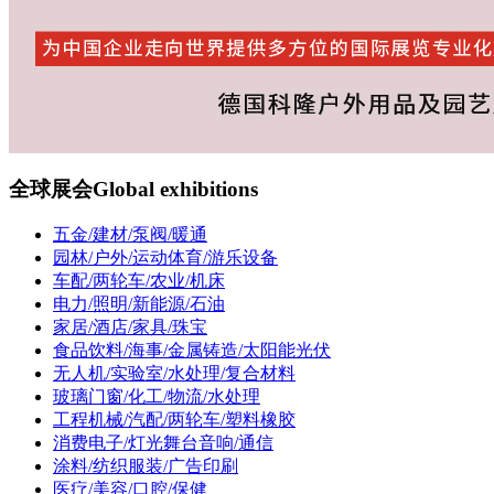
全球展会
Global exhibitions
五金/建材/泵阀/暖通
园林/户外/运动体育/游乐设备
车配/两轮车/农业/机床
电力/照明/新能源/石油
家居/酒店/家具/珠宝
食品饮料/海事/金属铸造/太阳能光伏
无人机/实验室/水处理/复合材料
玻璃门窗/化工/物流/水处理
工程机械/汽配/两轮车/塑料橡胶
消费电子/灯光舞台音响/通信
涂料/纺织服装/广告印刷
医疗/美容/口腔/保健