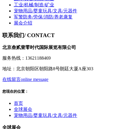
工业/机械/制造/矿业
宠物用品/婴童玩具/文具/元器件
军警防务/劳保/消防/养老康复
展会介绍
联系我们
/ CONTACT
北京叁贰壹零时代国际展览有限公司
服务热线：13621188469
地址：北京朝阳区朝阳路8号朗廷大厦A座303
在线留言
online message
您现在的位置：
首页
全球展会
宠物用品/婴童玩具/文具/元器件
全球展会