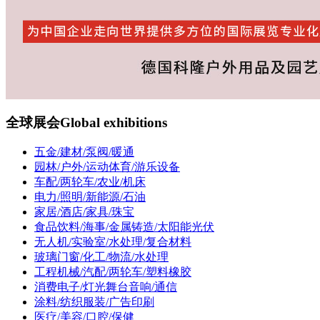
全球展会
Global exhibitions
五金/建材/泵阀/暖通
园林/户外/运动体育/游乐设备
车配/两轮车/农业/机床
电力/照明/新能源/石油
家居/酒店/家具/珠宝
食品饮料/海事/金属铸造/太阳能光伏
无人机/实验室/水处理/复合材料
玻璃门窗/化工/物流/水处理
工程机械/汽配/两轮车/塑料橡胶
消费电子/灯光舞台音响/通信
涂料/纺织服装/广告印刷
医疗/美容/口腔/保健