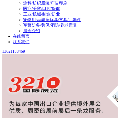
涂料/纺织服装/广告印刷
医疗/美容/口腔/保健
工业/机械/制造/矿业
宠物用品/婴童玩具/文具/元器件
军警防务/劳保/消防/养老康复
展会介绍
在线留言
联系我们
13621188469