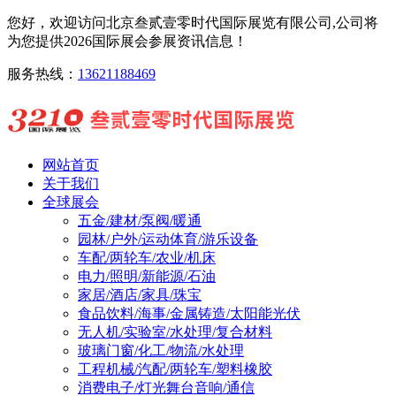
您好，欢迎访问北京叁贰壹零时代国际展览有限公司,公司将
为您提供2026国际展会参展资讯信息！
服务热线：
13621188469
网站首页
关于我们
全球展会
五金/建材/泵阀/暖通
园林/户外/运动体育/游乐设备
车配/两轮车/农业/机床
电力/照明/新能源/石油
家居/酒店/家具/珠宝
食品饮料/海事/金属铸造/太阳能光伏
无人机/实验室/水处理/复合材料
玻璃门窗/化工/物流/水处理
工程机械/汽配/两轮车/塑料橡胶
消费电子/灯光舞台音响/通信