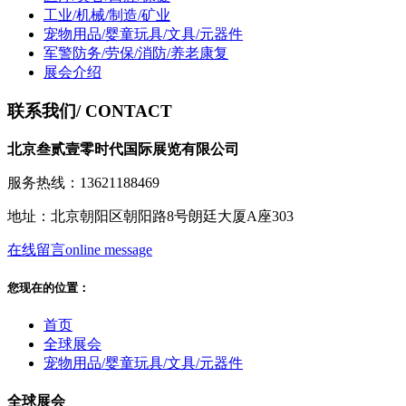
工业/机械/制造/矿业
宠物用品/婴童玩具/文具/元器件
军警防务/劳保/消防/养老康复
展会介绍
联系我们
/ CONTACT
北京叁贰壹零时代国际展览有限公司
服务热线：13621188469
地址：北京朝阳区朝阳路8号朗廷大厦A座303
在线留言
online message
您现在的位置：
首页
全球展会
宠物用品/婴童玩具/文具/元器件
全球展会