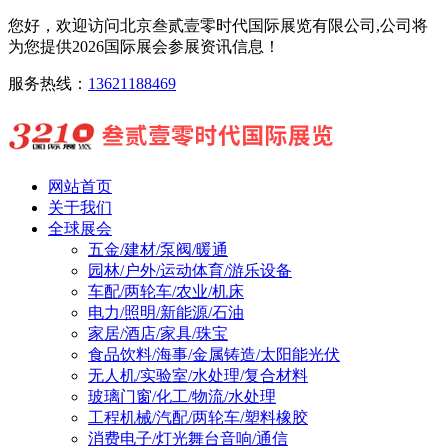
您好，欢迎访问北京叁贰壹零时代国际展览有限公司,公司将
为您提供2026国际展会参展资讯信息！
服务热线：
13621188469
网站首页
关于我们
全球展会
五金/建材/泵阀/暖通
园林/户外/运动体育/游乐设备
车配/两轮车/农业/机床
电力/照明/新能源/石油
家居/酒店/家具/珠宝
食品饮料/海事/金属铸造/太阳能光伏
无人机/实验室/水处理/复合材料
玻璃门窗/化工/物流/水处理
工程机械/汽配/两轮车/塑料橡胶
消费电子/灯光舞台音响/通信