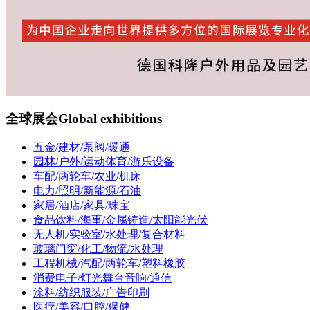
全球展会
Global exhibitions
五金/建材/泵阀/暖通
园林/户外/运动体育/游乐设备
车配/两轮车/农业/机床
电力/照明/新能源/石油
家居/酒店/家具/珠宝
食品饮料/海事/金属铸造/太阳能光伏
无人机/实验室/水处理/复合材料
玻璃门窗/化工/物流/水处理
工程机械/汽配/两轮车/塑料橡胶
消费电子/灯光舞台音响/通信
涂料/纺织服装/广告印刷
医疗/美容/口腔/保健