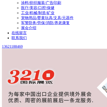
涂料/纺织服装/广告印刷
医疗/美容/口腔/保健
工业/机械/制造/矿业
宠物用品/婴童玩具/文具/元器件
军警防务/劳保/消防/养老康复
展会介绍
在线留言
联系我们
13621188469