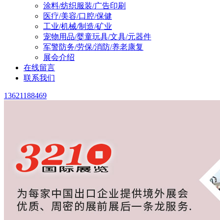
涂料/纺织服装/广告印刷
医疗/美容/口腔/保健
工业/机械/制造/矿业
宠物用品/婴童玩具/文具/元器件
军警防务/劳保/消防/养老康复
展会介绍
在线留言
联系我们
13621188469