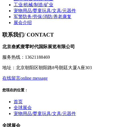
工业/机械/制造/矿业
宠物用品/婴童玩具/文具/元器件
军警防务/劳保/消防/养老康复
展会介绍
联系我们
/ CONTACT
北京叁贰壹零时代国际展览有限公司
服务热线：13621188469
地址：北京朝阳区朝阳路8号朗廷大厦A座303
在线留言
online message
您现在的位置：
首页
全球展会
宠物用品/婴童玩具/文具/元器件
全球展会