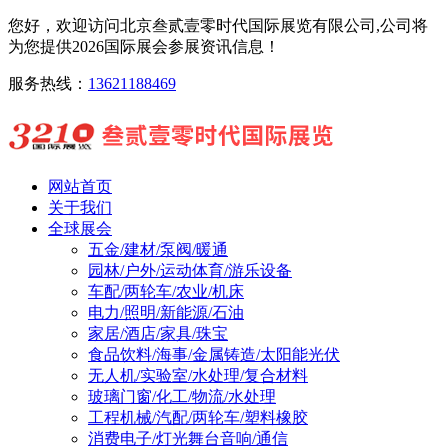
您好，欢迎访问北京叁贰壹零时代国际展览有限公司,公司将
为您提供2026国际展会参展资讯信息！
服务热线：
13621188469
网站首页
关于我们
全球展会
五金/建材/泵阀/暖通
园林/户外/运动体育/游乐设备
车配/两轮车/农业/机床
电力/照明/新能源/石油
家居/酒店/家具/珠宝
食品饮料/海事/金属铸造/太阳能光伏
无人机/实验室/水处理/复合材料
玻璃门窗/化工/物流/水处理
工程机械/汽配/两轮车/塑料橡胶
消费电子/灯光舞台音响/通信