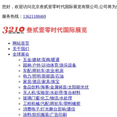
您好，欢迎访问北京叁贰壹零时代国际展览有限公司,公司将为您
服务热线：
13621188469
网站首页
关于我们
全球展会
五金/建材/泵阀/暖通
园林/户外/运动体育/游乐设备
车配/两轮车/农业/机床
电力/照明/新能源/石油
家居/酒店/家具/珠宝
食品饮料/海事/金属铸造/太阳能光伏
无人机/实验室/水处理/复合材料
玻璃门窗/化工/物流/水处理
工程机械/汽配/两轮车/塑料橡胶
消费电子/灯光舞台音响/通信
涂料/纺织服装/广告印刷