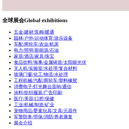
全球展会
Global exhibitions
五金/建材/泵阀/暖通
园林/户外/运动体育/游乐设备
车配/两轮车/农业/机床
电力/照明/新能源/石油
家居/酒店/家具/珠宝
食品饮料/海事/金属铸造/太阳能光伏
无人机/实验室/水处理/复合材料
玻璃门窗/化工/物流/水处理
工程机械/汽配/两轮车/塑料橡胶
消费电子/灯光舞台音响/通信
涂料/纺织服装/广告印刷
医疗/美容/口腔/保健
工业/机械/制造/矿业
宠物用品/婴童玩具/文具/元器件
军警防务/劳保/消防/养老康复
展会介绍