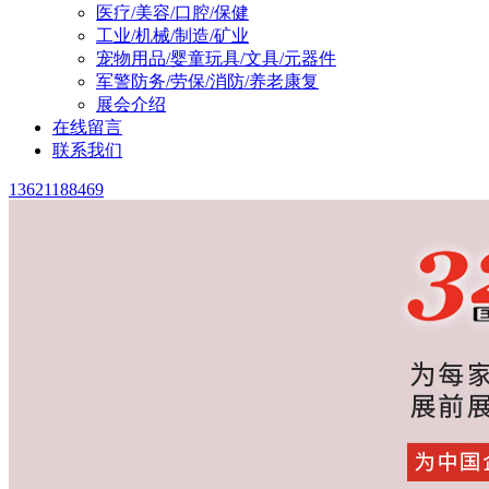
医疗/美容/口腔/保健
工业/机械/制造/矿业
宠物用品/婴童玩具/文具/元器件
军警防务/劳保/消防/养老康复
展会介绍
在线留言
联系我们
13621188469