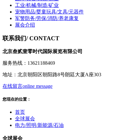
工业/机械/制造/矿业
宠物用品/婴童玩具/文具/元器件
军警防务/劳保/消防/养老康复
展会介绍
联系我们
/ CONTACT
北京叁贰壹零时代国际展览有限公司
服务热线：13621188469
地址：北京朝阳区朝阳路8号朗廷大厦A座303
在线留言
online message
您现在的位置：
首页
全球展会
电力/照明/新能源/石油
全球展会