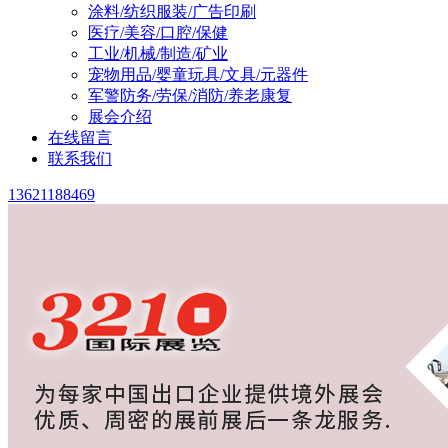
涂料/纺织服装/广告印刷
医疗/美容/口腔/保健
工业/机械/制造/矿业
宠物用品/婴童玩具/文具/元器件
军警防务/劳保/消防/养老康复
展会介绍
在线留言
联系我们
13621188469