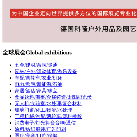
全球展会
Global exhibitions
五金/建材/泵阀/暖通
园林/户外/运动体育/游乐设备
车配/两轮车/农业/机床
电力/照明/新能源/石油
家居/酒店/家具/珠宝
食品饮料/海事/金属铸造/太阳能光伏
无人机/实验室/水处理/复合材料
玻璃门窗/化工/物流/水处理
工程机械/汽配/两轮车/塑料橡胶
消费电子/灯光舞台音响/通信
涂料/纺织服装/广告印刷
医疗/美容/口腔/保健