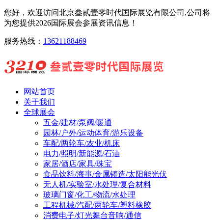
您好，欢迎访问北京叁贰壹零时代国际展览有限公司,公司将
为您提供2026国际展会参展资讯信息！
服务热线：
13621188469
网站首页
关于我们
全球展会
五金/建材/泵阀/暖通
园林/户外/运动体育/游乐设备
车配/两轮车/农业/机床
电力/照明/新能源/石油
家居/酒店/家具/珠宝
食品饮料/海事/金属铸造/太阳能光伏
无人机/实验室/水处理/复合材料
玻璃门窗/化工/物流/水处理
工程机械/汽配/两轮车/塑料橡胶
消费电子/灯光舞台音响/通信