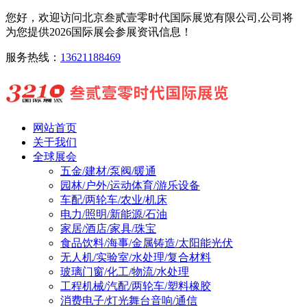
您好，欢迎访问北京叁贰壹零时代国际展览有限公司,公司将
为您提供2026国际展会参展资讯信息！
服务热线：
13621188469
网站首页
关于我们
全球展会
五金/建材/泵阀/暖通
园林/户外/运动体育/游乐设备
车配/两轮车/农业/机床
电力/照明/新能源/石油
家居/酒店/家具/珠宝
食品饮料/海事/金属铸造/太阳能光伏
无人机/实验室/水处理/复合材料
玻璃门窗/化工/物流/水处理
工程机械/汽配/两轮车/塑料橡胶
消费电子/灯光舞台音响/通信