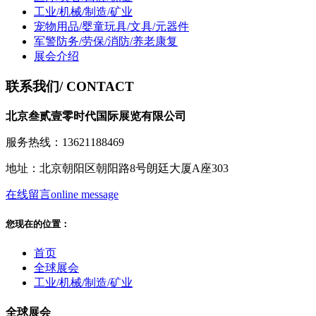
工业/机械/制造/矿业
宠物用品/婴童玩具/文具/元器件
军警防务/劳保/消防/养老康复
展会介绍
联系我们
/ CONTACT
北京叁贰壹零时代国际展览有限公司
服务热线：13621188469
地址：北京朝阳区朝阳路8号朗廷大厦A座303
在线留言
online message
您现在的位置：
首页
全球展会
工业/机械/制造/矿业
全球展会