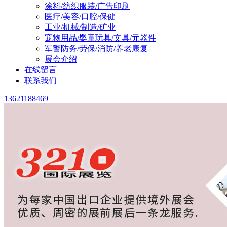
涂料/纺织服装/广告印刷
医疗/美容/口腔/保健
工业/机械/制造/矿业
宠物用品/婴童玩具/文具/元器件
军警防务/劳保/消防/养老康复
展会介绍
在线留言
联系我们
13621188469