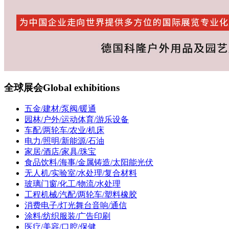
全球展会
Global exhibitions
五金/建材/泵阀/暖通
园林/户外/运动体育/游乐设备
车配/两轮车/农业/机床
电力/照明/新能源/石油
家居/酒店/家具/珠宝
食品饮料/海事/金属铸造/太阳能光伏
无人机/实验室/水处理/复合材料
玻璃门窗/化工/物流/水处理
工程机械/汽配/两轮车/塑料橡胶
消费电子/灯光舞台音响/通信
涂料/纺织服装/广告印刷
医疗/美容/口腔/保健