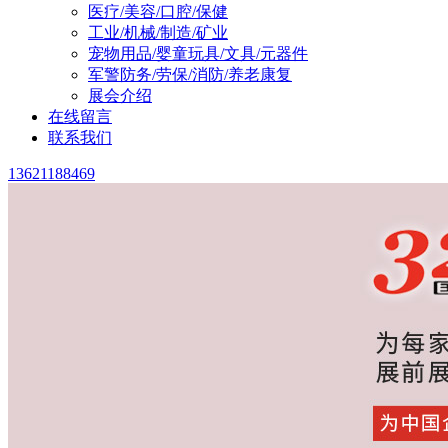
医疗/美容/口腔/保健
工业/机械/制造/矿业
宠物用品/婴童玩具/文具/元器件
军警防务/劳保/消防/养老康复
展会介绍
在线留言
联系我们
13621188469