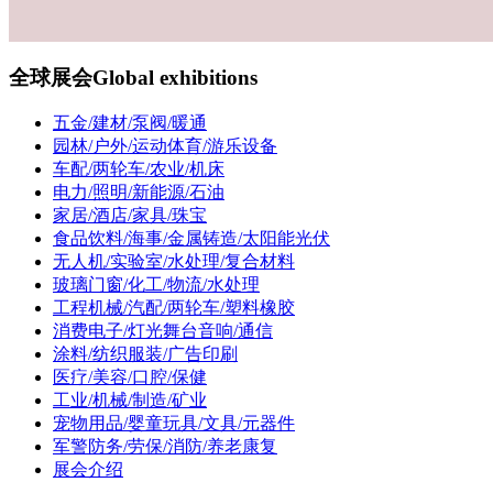
全球展会
Global exhibitions
五金/建材/泵阀/暖通
园林/户外/运动体育/游乐设备
车配/两轮车/农业/机床
电力/照明/新能源/石油
家居/酒店/家具/珠宝
食品饮料/海事/金属铸造/太阳能光伏
无人机/实验室/水处理/复合材料
玻璃门窗/化工/物流/水处理
工程机械/汽配/两轮车/塑料橡胶
消费电子/灯光舞台音响/通信
涂料/纺织服装/广告印刷
医疗/美容/口腔/保健
工业/机械/制造/矿业
宠物用品/婴童玩具/文具/元器件
军警防务/劳保/消防/养老康复
展会介绍