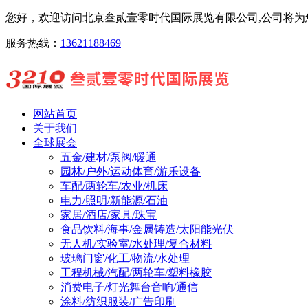
您好，欢迎访问北京叁贰壹零时代国际展览有限公司,公司将为您
服务热线：
13621188469
网站首页
关于我们
全球展会
五金/建材/泵阀/暖通
园林/户外/运动体育/游乐设备
车配/两轮车/农业/机床
电力/照明/新能源/石油
家居/酒店/家具/珠宝
食品饮料/海事/金属铸造/太阳能光伏
无人机/实验室/水处理/复合材料
玻璃门窗/化工/物流/水处理
工程机械/汽配/两轮车/塑料橡胶
消费电子/灯光舞台音响/通信
涂料/纺织服装/广告印刷