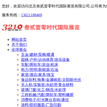
您好，欢迎访问北京叁贰壹零时代国际展览有限公司,公司将为您
服务热线：
13621188469
网站首页
关于我们
全球展会
五金/建材/泵阀/暖通
园林/户外/运动体育/游乐设备
车配/两轮车/农业/机床
电力/照明/新能源/石油
家居/酒店/家具/珠宝
食品饮料/海事/金属铸造/太阳能光伏
无人机/实验室/水处理/复合材料
玻璃门窗/化工/物流/水处理
工程机械/汽配/两轮车/塑料橡胶
消费电子/灯光舞台音响/通信
涂料/纺织服装/广告印刷