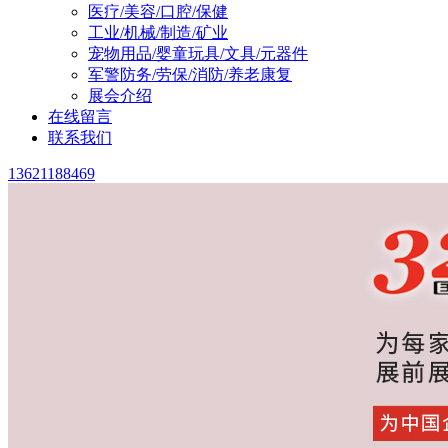
医疗/美容/口腔/保健
工业/机械/制造/矿业
宠物用品/婴童玩具/文具/元器件
军警防务/劳保/消防/养老康复
展会介绍
在线留言
联系我们
13621188469