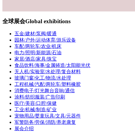
全球展会
Global exhibitions
五金/建材/泵阀/暖通
园林/户外/运动体育/游乐设备
车配/两轮车/农业/机床
电力/照明/新能源/石油
家居/酒店/家具/珠宝
食品饮料/海事/金属铸造/太阳能光伏
无人机/实验室/水处理/复合材料
玻璃门窗/化工/物流/水处理
工程机械/汽配/两轮车/塑料橡胶
消费电子/灯光舞台音响/通信
涂料/纺织服装/广告印刷
医疗/美容/口腔/保健
工业/机械/制造/矿业
宠物用品/婴童玩具/文具/元器件
军警防务/劳保/消防/养老康复
展会介绍