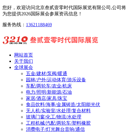
您好，欢迎访问北京叁贰壹零时代国际展览有限公司,公司将
为您提供2026国际展会参展资讯信息！
服务热线：
13621188469
网站首页
关于我们
全球展会
五金/建材/泵阀/暖通
园林/户外/运动体育/游乐设备
车配/两轮车/农业/机床
电力/照明/新能源/石油
家居/酒店/家具/珠宝
食品饮料/海事/金属铸造/太阳能光伏
无人机/实验室/水处理/复合材料
玻璃门窗/化工/物流/水处理
工程机械/汽配/两轮车/塑料橡胶
消费电子/灯光舞台音响/通信