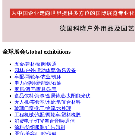
全球展会
Global exhibitions
五金/建材/泵阀/暖通
园林/户外/运动体育/游乐设备
车配/两轮车/农业/机床
电力/照明/新能源/石油
家居/酒店/家具/珠宝
食品饮料/海事/金属铸造/太阳能光伏
无人机/实验室/水处理/复合材料
玻璃门窗/化工/物流/水处理
工程机械/汽配/两轮车/塑料橡胶
消费电子/灯光舞台音响/通信
涂料/纺织服装/广告印刷
医疗/美容/口腔/保健