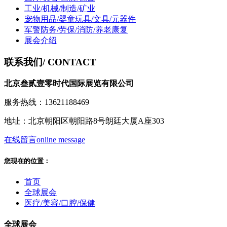
工业/机械/制造/矿业
宠物用品/婴童玩具/文具/元器件
军警防务/劳保/消防/养老康复
展会介绍
联系我们
/ CONTACT
北京叁贰壹零时代国际展览有限公司
服务热线：13621188469
地址：北京朝阳区朝阳路8号朗廷大厦A座303
在线留言
online message
您现在的位置：
首页
全球展会
医疗/美容/口腔/保健
全球展会