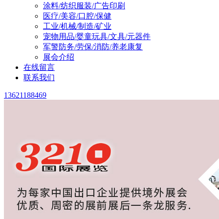
涂料/纺织服装/广告印刷
医疗/美容/口腔/保健
工业/机械/制造/矿业
宠物用品/婴童玩具/文具/元器件
军警防务/劳保/消防/养老康复
展会介绍
在线留言
联系我们
13621188469