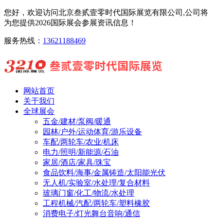
您好，欢迎访问北京叁贰壹零时代国际展览有限公司,公司将
为您提供2026国际展会参展资讯信息！
服务热线：
13621188469
网站首页
关于我们
全球展会
五金/建材/泵阀/暖通
园林/户外/运动体育/游乐设备
车配/两轮车/农业/机床
电力/照明/新能源/石油
家居/酒店/家具/珠宝
食品饮料/海事/金属铸造/太阳能光伏
无人机/实验室/水处理/复合材料
玻璃门窗/化工/物流/水处理
工程机械/汽配/两轮车/塑料橡胶
消费电子/灯光舞台音响/通信