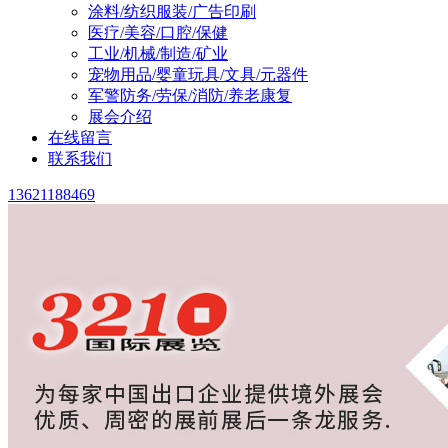
涂料/纺织服装/广告印刷
医疗/美容/口腔/保健
工业/机械/制造/矿业
宠物用品/婴童玩具/文具/元器件
军警防务/劳保/消防/养老康复
展会介绍
在线留言
联系我们
13621188469