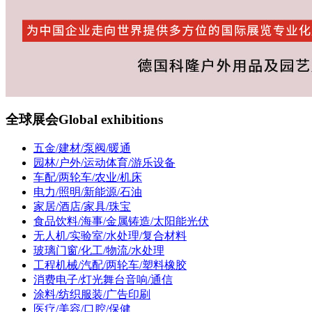
全球展会
Global exhibitions
五金/建材/泵阀/暖通
园林/户外/运动体育/游乐设备
车配/两轮车/农业/机床
电力/照明/新能源/石油
家居/酒店/家具/珠宝
食品饮料/海事/金属铸造/太阳能光伏
无人机/实验室/水处理/复合材料
玻璃门窗/化工/物流/水处理
工程机械/汽配/两轮车/塑料橡胶
消费电子/灯光舞台音响/通信
涂料/纺织服装/广告印刷
医疗/美容/口腔/保健