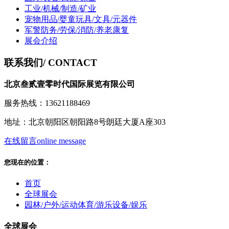
工业/机械/制造/矿业
宠物用品/婴童玩具/文具/元器件
军警防务/劳保/消防/养老康复
展会介绍
联系我们
/ CONTACT
北京叁贰壹零时代国际展览有限公司
服务热线：13621188469
地址：北京朝阳区朝阳路8号朗廷大厦A座303
在线留言
online message
您现在的位置：
首页
全球展会
园林/户外/运动体育/游乐设备/娱乐
全球展会