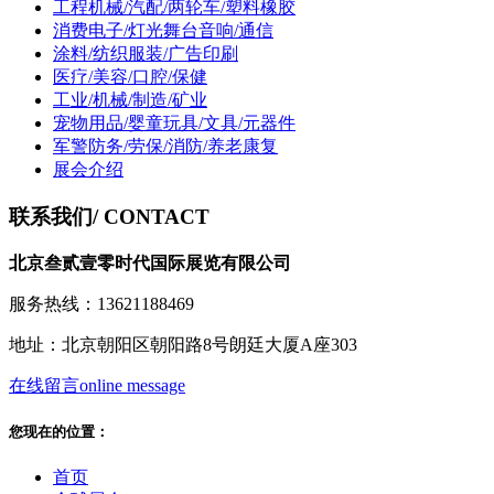
工程机械/汽配/两轮车/塑料橡胶
消费电子/灯光舞台音响/通信
涂料/纺织服装/广告印刷
医疗/美容/口腔/保健
工业/机械/制造/矿业
宠物用品/婴童玩具/文具/元器件
军警防务/劳保/消防/养老康复
展会介绍
联系我们
/ CONTACT
北京叁贰壹零时代国际展览有限公司
服务热线：13621188469
地址：北京朝阳区朝阳路8号朗廷大厦A座303
在线留言
online message
您现在的位置：
首页