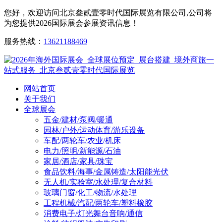
您好，欢迎访问北京叁贰壹零时代国际展览有限公司,公司将
为您提供2026国际展会参展资讯信息！
服务热线：
13621188469
网站首页
关于我们
全球展会
五金/建材/泵阀/暖通
园林/户外/运动体育/游乐设备
车配/两轮车/农业/机床
电力/照明/新能源/石油
家居/酒店/家具/珠宝
食品饮料/海事/金属铸造/太阳能光伏
无人机/实验室/水处理/复合材料
玻璃门窗/化工/物流/水处理
工程机械/汽配/两轮车/塑料橡胶
消费电子/灯光舞台音响/通信