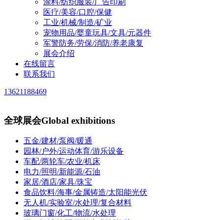
涂料/纺织服装/广告印刷
医疗/美容/口腔/保健
工业/机械/制造/矿业
宠物用品/婴童玩具/文具/元器件
军警防务/劳保/消防/养老康复
展会介绍
在线留言
联系我们
13621188469
全球展会
Global exhibitions
五金/建材/泵阀/暖通
园林/户外/运动体育/游乐设备
车配/两轮车/农业/机床
电力/照明/新能源/石油
家居/酒店/家具/珠宝
食品饮料/海事/金属铸造/太阳能光伏
无人机/实验室/水处理/复合材料
玻璃门窗/化工/物流/水处理