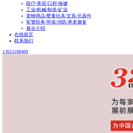
医疗/美容/口腔/保健
工业/机械/制造/矿业
宠物用品/婴童玩具/文具/元器件
军警防务/劳保/消防/养老康复
展会介绍
在线留言
联系我们
13621188469