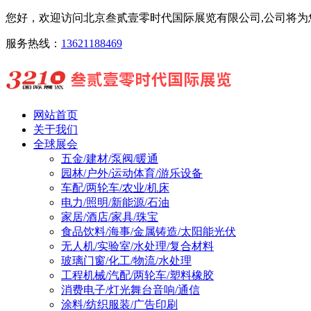
您好，欢迎访问北京叁贰壹零时代国际展览有限公司,公司将为您
服务热线：
13621188469
网站首页
关于我们
全球展会
五金/建材/泵阀/暖通
园林/户外/运动体育/游乐设备
车配/两轮车/农业/机床
电力/照明/新能源/石油
家居/酒店/家具/珠宝
食品饮料/海事/金属铸造/太阳能光伏
无人机/实验室/水处理/复合材料
玻璃门窗/化工/物流/水处理
工程机械/汽配/两轮车/塑料橡胶
消费电子/灯光舞台音响/通信
涂料/纺织服装/广告印刷