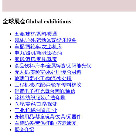
全球展会
Global exhibitions
五金/建材/泵阀/暖通
园林/户外/运动体育/游乐设备
车配/两轮车/农业/机床
电力/照明/新能源/石油
家居/酒店/家具/珠宝
食品饮料/海事/金属铸造/太阳能光伏
无人机/实验室/水处理/复合材料
玻璃门窗/化工/物流/水处理
工程机械/汽配/两轮车/塑料橡胶
消费电子/灯光舞台音响/通信
涂料/纺织服装/广告印刷
医疗/美容/口腔/保健
工业/机械/制造/矿业
宠物用品/婴童玩具/文具/元器件
军警防务/劳保/消防/养老康复
展会介绍