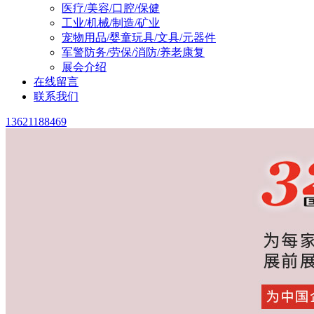
医疗/美容/口腔/保健
工业/机械/制造/矿业
宠物用品/婴童玩具/文具/元器件
军警防务/劳保/消防/养老康复
展会介绍
在线留言
联系我们
13621188469