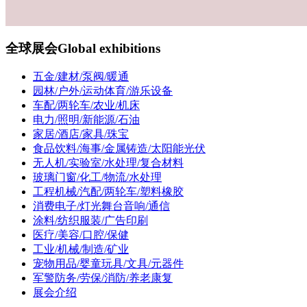
全球展会
Global exhibitions
五金/建材/泵阀/暖通
园林/户外/运动体育/游乐设备
车配/两轮车/农业/机床
电力/照明/新能源/石油
家居/酒店/家具/珠宝
食品饮料/海事/金属铸造/太阳能光伏
无人机/实验室/水处理/复合材料
玻璃门窗/化工/物流/水处理
工程机械/汽配/两轮车/塑料橡胶
消费电子/灯光舞台音响/通信
涂料/纺织服装/广告印刷
医疗/美容/口腔/保健
工业/机械/制造/矿业
宠物用品/婴童玩具/文具/元器件
军警防务/劳保/消防/养老康复
展会介绍