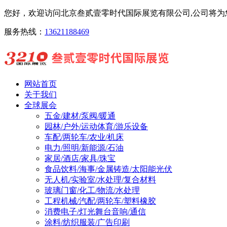
您好，欢迎访问北京叁贰壹零时代国际展览有限公司,公司将为您
服务热线：
13621188469
网站首页
关于我们
全球展会
五金/建材/泵阀/暖通
园林/户外/运动体育/游乐设备
车配/两轮车/农业/机床
电力/照明/新能源/石油
家居/酒店/家具/珠宝
食品饮料/海事/金属铸造/太阳能光伏
无人机/实验室/水处理/复合材料
玻璃门窗/化工/物流/水处理
工程机械/汽配/两轮车/塑料橡胶
消费电子/灯光舞台音响/通信
涂料/纺织服装/广告印刷