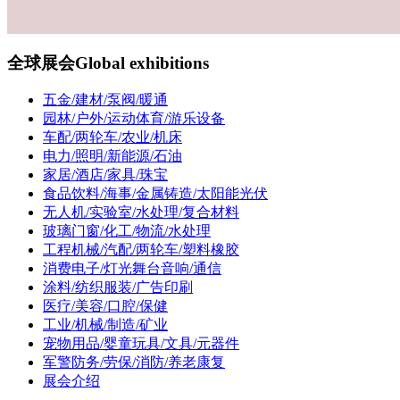
全球展会
Global exhibitions
五金/建材/泵阀/暖通
园林/户外/运动体育/游乐设备
车配/两轮车/农业/机床
电力/照明/新能源/石油
家居/酒店/家具/珠宝
食品饮料/海事/金属铸造/太阳能光伏
无人机/实验室/水处理/复合材料
玻璃门窗/化工/物流/水处理
工程机械/汽配/两轮车/塑料橡胶
消费电子/灯光舞台音响/通信
涂料/纺织服装/广告印刷
医疗/美容/口腔/保健
工业/机械/制造/矿业
宠物用品/婴童玩具/文具/元器件
军警防务/劳保/消防/养老康复
展会介绍