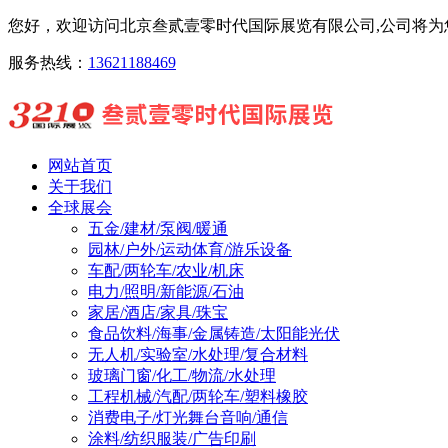
您好，欢迎访问北京叁贰壹零时代国际展览有限公司,公司将为您
服务热线：
13621188469
网站首页
关于我们
全球展会
五金/建材/泵阀/暖通
园林/户外/运动体育/游乐设备
车配/两轮车/农业/机床
电力/照明/新能源/石油
家居/酒店/家具/珠宝
食品饮料/海事/金属铸造/太阳能光伏
无人机/实验室/水处理/复合材料
玻璃门窗/化工/物流/水处理
工程机械/汽配/两轮车/塑料橡胶
消费电子/灯光舞台音响/通信
涂料/纺织服装/广告印刷