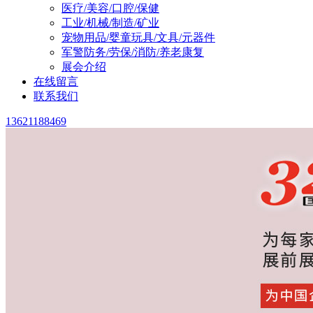
医疗/美容/口腔/保健
工业/机械/制造/矿业
宠物用品/婴童玩具/文具/元器件
军警防务/劳保/消防/养老康复
展会介绍
在线留言
联系我们
13621188469