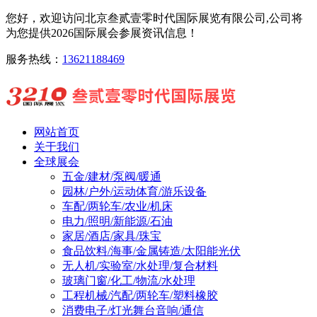
您好，欢迎访问北京叁贰壹零时代国际展览有限公司,公司将
为您提供2026国际展会参展资讯信息！
服务热线：
13621188469
网站首页
关于我们
全球展会
五金/建材/泵阀/暖通
园林/户外/运动体育/游乐设备
车配/两轮车/农业/机床
电力/照明/新能源/石油
家居/酒店/家具/珠宝
食品饮料/海事/金属铸造/太阳能光伏
无人机/实验室/水处理/复合材料
玻璃门窗/化工/物流/水处理
工程机械/汽配/两轮车/塑料橡胶
消费电子/灯光舞台音响/通信