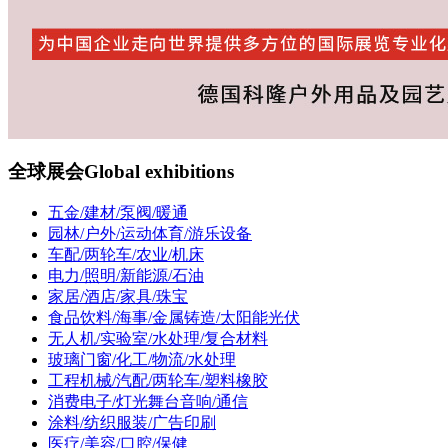
全球展会
Global exhibitions
五金/建材/泵阀/暖通
园林/户外/运动体育/游乐设备
车配/两轮车/农业/机床
电力/照明/新能源/石油
家居/酒店/家具/珠宝
食品饮料/海事/金属铸造/太阳能光伏
无人机/实验室/水处理/复合材料
玻璃门窗/化工/物流/水处理
工程机械/汽配/两轮车/塑料橡胶
消费电子/灯光舞台音响/通信
涂料/纺织服装/广告印刷
医疗/美容/口腔/保健