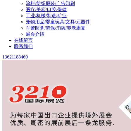
涂料/纺织服装/广告印刷
医疗/美容/口腔/保健
工业/机械/制造/矿业
宠物用品/婴童玩具/文具/元器件
军警防务/劳保/消防/养老康复
展会介绍
在线留言
联系我们
13621188469