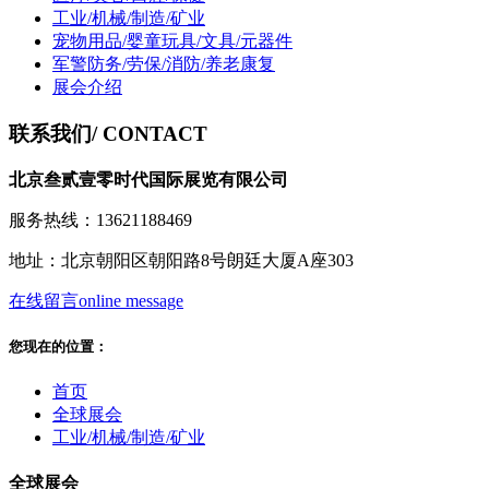
工业/机械/制造/矿业
宠物用品/婴童玩具/文具/元器件
军警防务/劳保/消防/养老康复
展会介绍
联系我们
/ CONTACT
北京叁贰壹零时代国际展览有限公司
服务热线：13621188469
地址：北京朝阳区朝阳路8号朗廷大厦A座303
在线留言
online message
您现在的位置：
首页
全球展会
工业/机械/制造/矿业
全球展会