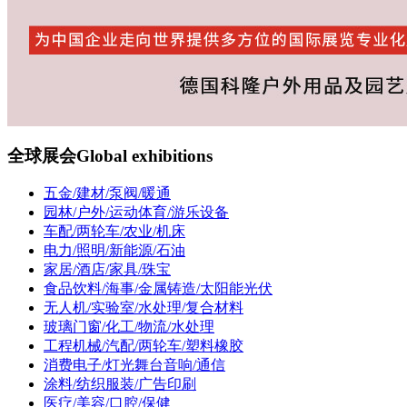
全球展会
Global exhibitions
五金/建材/泵阀/暖通
园林/户外/运动体育/游乐设备
车配/两轮车/农业/机床
电力/照明/新能源/石油
家居/酒店/家具/珠宝
食品饮料/海事/金属铸造/太阳能光伏
无人机/实验室/水处理/复合材料
玻璃门窗/化工/物流/水处理
工程机械/汽配/两轮车/塑料橡胶
消费电子/灯光舞台音响/通信
涂料/纺织服装/广告印刷
医疗/美容/口腔/保健