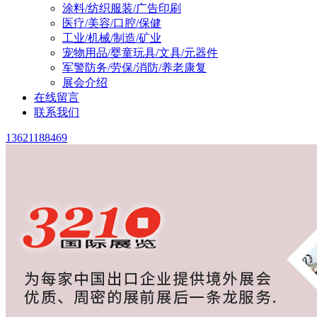
涂料/纺织服装/广告印刷
医疗/美容/口腔/保健
工业/机械/制造/矿业
宠物用品/婴童玩具/文具/元器件
军警防务/劳保/消防/养老康复
展会介绍
在线留言
联系我们
13621188469