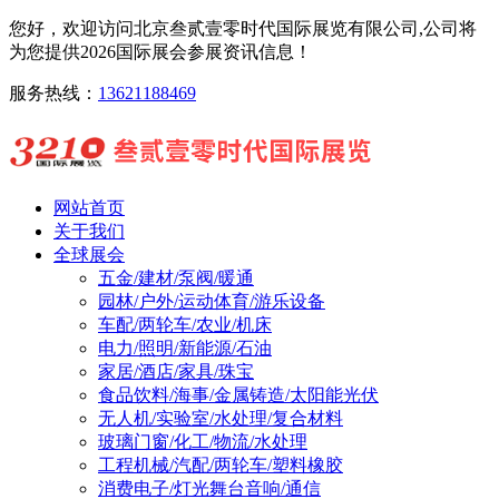
您好，欢迎访问北京叁贰壹零时代国际展览有限公司,公司将
为您提供2026国际展会参展资讯信息！
服务热线：
13621188469
网站首页
关于我们
全球展会
五金/建材/泵阀/暖通
园林/户外/运动体育/游乐设备
车配/两轮车/农业/机床
电力/照明/新能源/石油
家居/酒店/家具/珠宝
食品饮料/海事/金属铸造/太阳能光伏
无人机/实验室/水处理/复合材料
玻璃门窗/化工/物流/水处理
工程机械/汽配/两轮车/塑料橡胶
消费电子/灯光舞台音响/通信