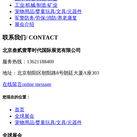
工业/机械/制造/矿业
宠物用品/婴童玩具/文具/元器件
军警防务/劳保/消防/养老康复
展会介绍
联系我们
/ CONTACT
北京叁贰壹零时代国际展览有限公司
服务热线：13621188469
地址：北京朝阳区朝阳路8号朗廷大厦A座303
在线留言
online message
您现在的位置：
首页
全球展会
宠物用品/婴童玩具/文具/元器件
全球展会