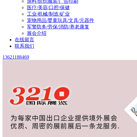
涂料/纺织服装/广告印刷
医疗/美容/口腔/保健
工业/机械/制造/矿业
宠物用品/婴童玩具/文具/元器件
军警防务/劳保/消防/养老康复
展会介绍
在线留言
联系我们
13621188469