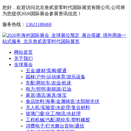
您好，欢迎访问北京叁贰壹零时代国际展览有限公司,公司将
为您提供2026国际展会参展资讯信息！
服务热线：
13621188469
网站首页
关于我们
全球展会
五金/建材/泵阀/暖通
园林/户外/运动体育/游乐设备
车配/两轮车/农业/机床
电力/照明/新能源/石油
家居/酒店/家具/珠宝
食品饮料/海事/金属铸造/太阳能光伏
无人机/实验室/水处理/复合材料
玻璃门窗/化工/物流/水处理
工程机械/汽配/两轮车/塑料橡胶
消费电子/灯光舞台音响/通信