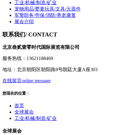
工业/机械/制造/矿业
宠物用品/婴童玩具/文具/元器件
军警防务/劳保/消防/养老康复
展会介绍
联系我们
/ CONTACT
北京叁贰壹零时代国际展览有限公司
服务热线：13621188469
地址：北京朝阳区朝阳路8号朗廷大厦A座303
在线留言
online message
您现在的位置：
首页
全球展会
工业/机械/制造/矿业
全球展会