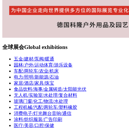
全球展会
Global exhibitions
五金/建材/泵阀/暖通
园林/户外/运动体育/游乐设备
车配/两轮车/农业/机床
电力/照明/新能源/石油
家居/酒店/家具/珠宝
食品饮料/海事/金属铸造/太阳能光伏
无人机/实验室/水处理/复合材料
玻璃门窗/化工/物流/水处理
工程机械/汽配/两轮车/塑料橡胶
消费电子/灯光舞台音响/通信
涂料/纺织服装/广告印刷
医疗/美容/口腔/保健