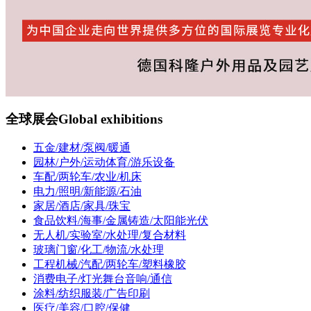
全球展会
Global exhibitions
五金/建材/泵阀/暖通
园林/户外/运动体育/游乐设备
车配/两轮车/农业/机床
电力/照明/新能源/石油
家居/酒店/家具/珠宝
食品饮料/海事/金属铸造/太阳能光伏
无人机/实验室/水处理/复合材料
玻璃门窗/化工/物流/水处理
工程机械/汽配/两轮车/塑料橡胶
消费电子/灯光舞台音响/通信
涂料/纺织服装/广告印刷
医疗/美容/口腔/保健