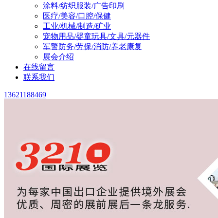
涂料/纺织服装/广告印刷
医疗/美容/口腔/保健
工业/机械/制造/矿业
宠物用品/婴童玩具/文具/元器件
军警防务/劳保/消防/养老康复
展会介绍
在线留言
联系我们
13621188469