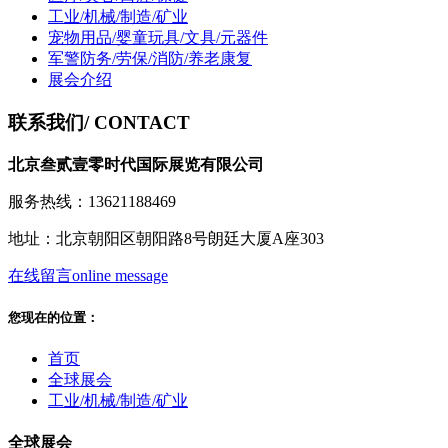
工业/机械/制造/矿业
宠物用品/婴童玩具/文具/元器件
军警防务/劳保/消防/养老康复
展会介绍
联系我们
/ CONTACT
北京叁贰壹零时代国际展览有限公司
服务热线：13621188469
地址：北京朝阳区朝阳路8号朗廷大厦A座303
在线留言
online message
您现在的位置：
首页
全球展会
工业/机械/制造/矿业
全球展会