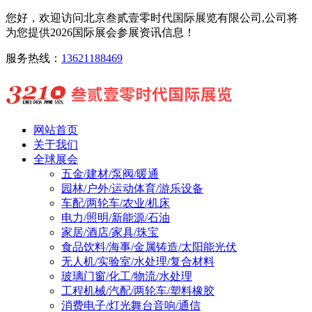
您好，欢迎访问北京叁贰壹零时代国际展览有限公司,公司将
为您提供2026国际展会参展资讯信息！
服务热线：
13621188469
网站首页
关于我们
全球展会
五金/建材/泵阀/暖通
园林/户外/运动体育/游乐设备
车配/两轮车/农业/机床
电力/照明/新能源/石油
家居/酒店/家具/珠宝
食品饮料/海事/金属铸造/太阳能光伏
无人机/实验室/水处理/复合材料
玻璃门窗/化工/物流/水处理
工程机械/汽配/两轮车/塑料橡胶
消费电子/灯光舞台音响/通信