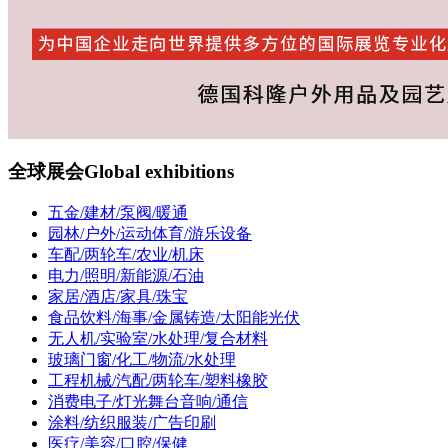
全球展会
Global exhibitions
五金/建材/泵阀/暖通
园林/户外/运动体育/游乐设备
车配/两轮车/农业/机床
电力/照明/新能源/石油
家居/酒店/家具/珠宝
食品饮料/海事/金属铸造/太阳能光伏
无人机/实验室/水处理/复合材料
玻璃门窗/化工/物流/水处理
工程机械/汽配/两轮车/塑料橡胶
消费电子/灯光舞台音响/通信
涂料/纺织服装/广告印刷
医疗/美容/口腔/保健