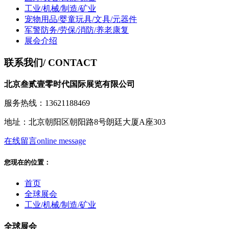
工业/机械/制造/矿业
宠物用品/婴童玩具/文具/元器件
军警防务/劳保/消防/养老康复
展会介绍
联系我们
/ CONTACT
北京叁贰壹零时代国际展览有限公司
服务热线：13621188469
地址：北京朝阳区朝阳路8号朗廷大厦A座303
在线留言
online message
您现在的位置：
首页
全球展会
工业/机械/制造/矿业
全球展会