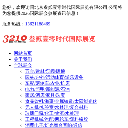
您好，欢迎访问北京叁贰壹零时代国际展览有限公司,公司将
为您提供2026国际展会参展资讯信息！
服务热线：
13621188469
网站首页
关于我们
全球展会
五金/建材/泵阀/暖通
园林/户外/运动体育/游乐设备
车配/两轮车/农业/机床
电力/照明/新能源/石油
家居/酒店/家具/珠宝
食品饮料/海事/金属铸造/太阳能光伏
无人机/实验室/水处理/复合材料
玻璃门窗/化工/物流/水处理
工程机械/汽配/两轮车/塑料橡胶
消费电子/灯光舞台音响/通信