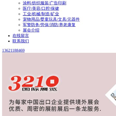
涂料/纺织服装/广告印刷
医疗/美容/口腔/保健
工业/机械/制造/矿业
宠物用品/婴童玩具/文具/元器件
军警防务/劳保/消防/养老康复
展会介绍
在线留言
联系我们
13621188469