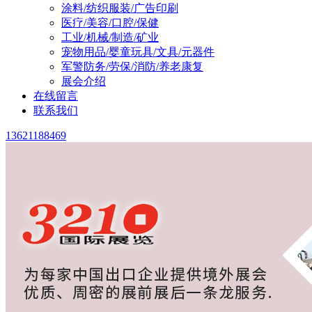
涂料/纺织服装/广告印刷
医疗/美容/口腔/保健
工业/机械/制造/矿业
宠物用品/婴童玩具/文具/元器件
军警防务/劳保/消防/养老康复
展会介绍
在线留言
联系我们
13621188469