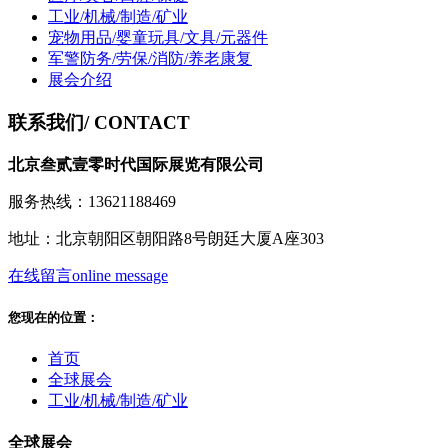
工业/机械/制造/矿业
宠物用品/婴童玩具/文具/元器件
军警防务/劳保/消防/养老康复
展会介绍
联系我们
/ CONTACT
北京叁贰壹零时代国际展览有限公司
服务热线：13621188469
地址：北京朝阳区朝阳路8号朗廷大厦A座303
在线留言
online message
您现在的位置：
首页
全球展会
工业/机械/制造/矿业
全球展会