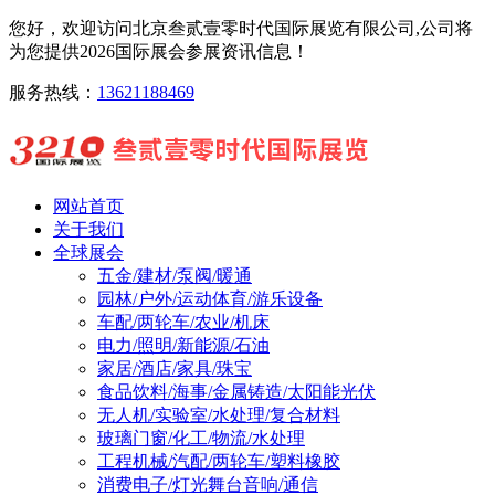
您好，欢迎访问北京叁贰壹零时代国际展览有限公司,公司将
为您提供2026国际展会参展资讯信息！
服务热线：
13621188469
网站首页
关于我们
全球展会
五金/建材/泵阀/暖通
园林/户外/运动体育/游乐设备
车配/两轮车/农业/机床
电力/照明/新能源/石油
家居/酒店/家具/珠宝
食品饮料/海事/金属铸造/太阳能光伏
无人机/实验室/水处理/复合材料
玻璃门窗/化工/物流/水处理
工程机械/汽配/两轮车/塑料橡胶
消费电子/灯光舞台音响/通信