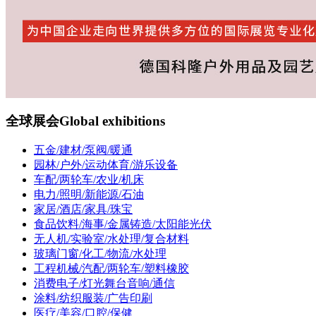
全球展会
Global exhibitions
五金/建材/泵阀/暖通
园林/户外/运动体育/游乐设备
车配/两轮车/农业/机床
电力/照明/新能源/石油
家居/酒店/家具/珠宝
食品饮料/海事/金属铸造/太阳能光伏
无人机/实验室/水处理/复合材料
玻璃门窗/化工/物流/水处理
工程机械/汽配/两轮车/塑料橡胶
消费电子/灯光舞台音响/通信
涂料/纺织服装/广告印刷
医疗/美容/口腔/保健