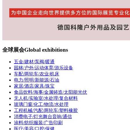
全球展会
Global exhibitions
五金/建材/泵阀/暖通
园林/户外/运动体育/游乐设备
车配/两轮车/农业/机床
电力/照明/新能源/石油
家居/酒店/家具/珠宝
食品饮料/海事/金属铸造/太阳能光伏
无人机/实验室/水处理/复合材料
玻璃门窗/化工/物流/水处理
工程机械/汽配/两轮车/塑料橡胶
消费电子/灯光舞台音响/通信
涂料/纺织服装/广告印刷
医疗/美容/口腔/保健