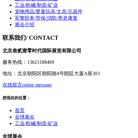
工业/机械/制造/矿业
宠物用品/婴童玩具/文具/元器件
军警防务/劳保/消防/养老康复
展会介绍
联系我们
/ CONTACT
北京叁贰壹零时代国际展览有限公司
服务热线：13621188469
地址：北京朝阳区朝阳路8号朗廷大厦A座303
在线留言
online message
您现在的位置：
首页
全球展会
工业/机械/制造/矿业
全球展会