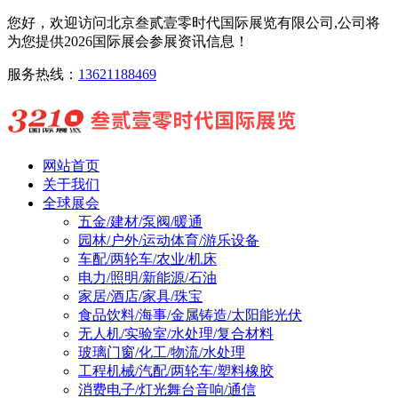
您好，欢迎访问北京叁贰壹零时代国际展览有限公司,公司将
为您提供2026国际展会参展资讯信息！
服务热线：
13621188469
网站首页
关于我们
全球展会
五金/建材/泵阀/暖通
园林/户外/运动体育/游乐设备
车配/两轮车/农业/机床
电力/照明/新能源/石油
家居/酒店/家具/珠宝
食品饮料/海事/金属铸造/太阳能光伏
无人机/实验室/水处理/复合材料
玻璃门窗/化工/物流/水处理
工程机械/汽配/两轮车/塑料橡胶
消费电子/灯光舞台音响/通信