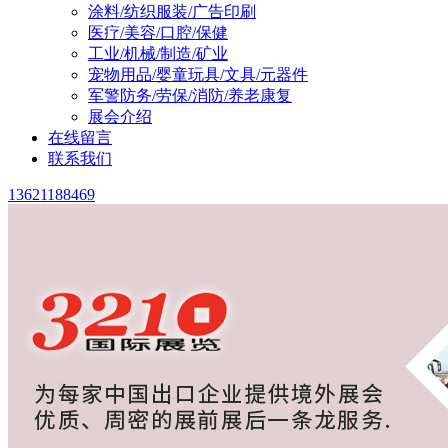
涂料/纺织服装/广告印刷
医疗/美容/口腔/保健
工业/机械/制造/矿业
宠物用品/婴童玩具/文具/元器件
军警防务/劳保/消防/养老康复
展会介绍
在线留言
联系我们
13621188469