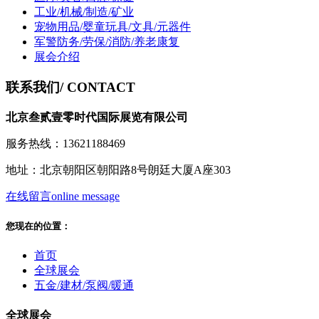
工业/机械/制造/矿业
宠物用品/婴童玩具/文具/元器件
军警防务/劳保/消防/养老康复
展会介绍
联系我们
/ CONTACT
北京叁贰壹零时代国际展览有限公司
服务热线：13621188469
地址：北京朝阳区朝阳路8号朗廷大厦A座303
在线留言
online message
您现在的位置：
首页
全球展会
五金/建材/泵阀/暖通
全球展会