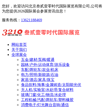
您好，欢迎访问北京叁贰壹零时代国际展览有限公司,公司将
为您提供2026国际展会参展资讯信息！
服务热线：
13621188469
网站首页
关于我们
全球展会
五金/建材/泵阀/暖通
园林/户外/运动体育/游乐设备
车配/两轮车/农业/机床
电力/照明/新能源/石油
家居/酒店/家具/珠宝
食品饮料/海事/金属铸造/太阳能光伏
无人机/实验室/水处理/复合材料
玻璃门窗/化工/物流/水处理
工程机械/汽配/两轮车/塑料橡胶
消费电子/灯光舞台音响/通信