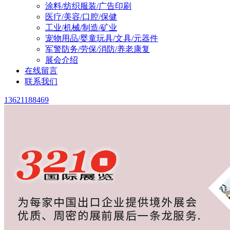
涂料/纺织服装/广告印刷
医疗/美容/口腔/保健
工业/机械/制造/矿业
宠物用品/婴童玩具/文具/元器件
军警防务/劳保/消防/养老康复
展会介绍
在线留言
联系我们
13621188469