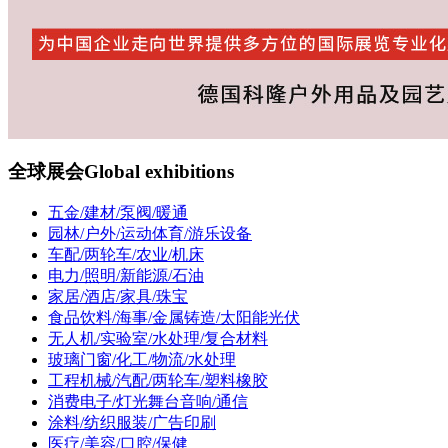
全球展会
Global exhibitions
五金/建材/泵阀/暖通
园林/户外/运动体育/游乐设备
车配/两轮车/农业/机床
电力/照明/新能源/石油
家居/酒店/家具/珠宝
食品饮料/海事/金属铸造/太阳能光伏
无人机/实验室/水处理/复合材料
玻璃门窗/化工/物流/水处理
工程机械/汽配/两轮车/塑料橡胶
消费电子/灯光舞台音响/通信
涂料/纺织服装/广告印刷
医疗/美容/口腔/保健