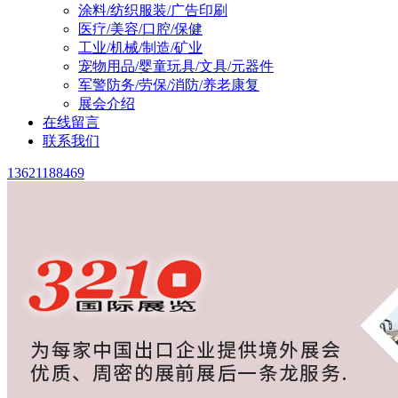
涂料/纺织服装/广告印刷
医疗/美容/口腔/保健
工业/机械/制造/矿业
宠物用品/婴童玩具/文具/元器件
军警防务/劳保/消防/养老康复
展会介绍
在线留言
联系我们
13621188469