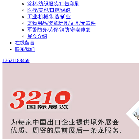
涂料/纺织服装/广告印刷
医疗/美容/口腔/保健
工业/机械/制造/矿业
宠物用品/婴童玩具/文具/元器件
军警防务/劳保/消防/养老康复
展会介绍
在线留言
联系我们
13621188469