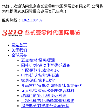
您好，欢迎访问北京叁贰壹零时代国际展览有限公司,公司将
为您提供2026国际展会参展资讯信息！
服务热线：
13621188469
网站首页
关于我们
全球展会
五金/建材/泵阀/暖通
园林/户外/运动体育/游乐设备
车配/两轮车/农业/机床
电力/照明/新能源/石油
家居/酒店/家具/珠宝
食品饮料/海事/金属铸造/太阳能光伏
无人机/实验室/水处理/复合材料
玻璃门窗/化工/物流/水处理
工程机械/汽配/两轮车/塑料橡胶
消费电子/灯光舞台音响/通信