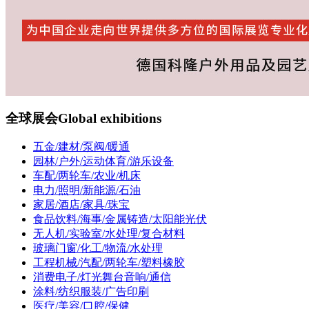
全球展会
Global exhibitions
五金/建材/泵阀/暖通
园林/户外/运动体育/游乐设备
车配/两轮车/农业/机床
电力/照明/新能源/石油
家居/酒店/家具/珠宝
食品饮料/海事/金属铸造/太阳能光伏
无人机/实验室/水处理/复合材料
玻璃门窗/化工/物流/水处理
工程机械/汽配/两轮车/塑料橡胶
消费电子/灯光舞台音响/通信
涂料/纺织服装/广告印刷
医疗/美容/口腔/保健