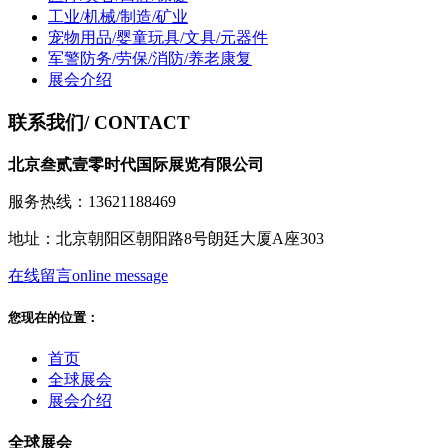
工业/机械/制造/矿业
宠物用品/婴童玩具/文具/元器件
军警防务/劳保/消防/养老康复
展会介绍
联系我们
/ CONTACT
北京叁贰壹零时代国际展览有限公司
服务热线：13621188469
地址：北京朝阳区朝阳路8号朗廷大厦A座303
在线留言
online message
您现在的位置：
首页
全球展会
展会介绍
全球展会