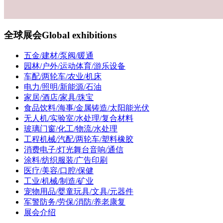
全球展会
Global exhibitions
五金/建材/泵阀/暖通
园林/户外/运动体育/游乐设备
车配/两轮车/农业/机床
电力/照明/新能源/石油
家居/酒店/家具/珠宝
食品饮料/海事/金属铸造/太阳能光伏
无人机/实验室/水处理/复合材料
玻璃门窗/化工/物流/水处理
工程机械/汽配/两轮车/塑料橡胶
消费电子/灯光舞台音响/通信
涂料/纺织服装/广告印刷
医疗/美容/口腔/保健
工业/机械/制造/矿业
宠物用品/婴童玩具/文具/元器件
军警防务/劳保/消防/养老康复
展会介绍