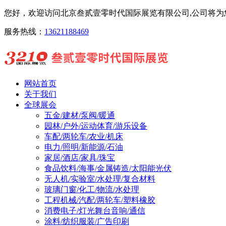
您好，欢迎访问北京叁贰壹零时代国际展览有限公司,公司将为您
服务热线：
13621188469
网站首页
关于我们
全球展会
五金/建材/泵阀/暖通
园林/户外/运动体育/游乐设备
车配/两轮车/农业/机床
电力/照明/新能源/石油
家居/酒店/家具/珠宝
食品饮料/海事/金属铸造/太阳能光伏
无人机/实验室/水处理/复合材料
玻璃门窗/化工/物流/水处理
工程机械/汽配/两轮车/塑料橡胶
消费电子/灯光舞台音响/通信
涂料/纺织服装/广告印刷