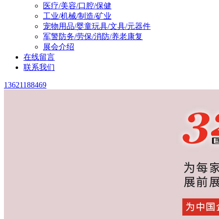
医疗/美容/口腔/保健
工业/机械/制造/矿业
宠物用品/婴童玩具/文具/元器件
军警防务/劳保/消防/养老康复
展会介绍
在线留言
联系我们
13621188469