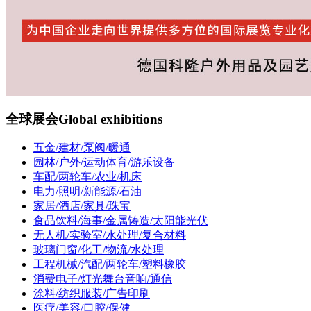
全球展会
Global exhibitions
五金/建材/泵阀/暖通
园林/户外/运动体育/游乐设备
车配/两轮车/农业/机床
电力/照明/新能源/石油
家居/酒店/家具/珠宝
食品饮料/海事/金属铸造/太阳能光伏
无人机/实验室/水处理/复合材料
玻璃门窗/化工/物流/水处理
工程机械/汽配/两轮车/塑料橡胶
消费电子/灯光舞台音响/通信
涂料/纺织服装/广告印刷
医疗/美容/口腔/保健