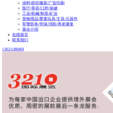
涂料/纺织服装/广告印刷
医疗/美容/口腔/保健
工业/机械/制造/矿业
宠物用品/婴童玩具/文具/元器件
军警防务/劳保/消防/养老康复
展会介绍
在线留言
联系我们
13621188469