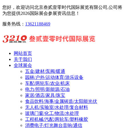
您好，欢迎访问北京叁贰壹零时代国际展览有限公司,公司将
为您提供2026国际展会参展资讯信息！
服务热线：
13621188469
网站首页
关于我们
全球展会
五金/建材/泵阀/暖通
园林/户外/运动体育/游乐设备
车配/两轮车/农业/机床
电力/照明/新能源/石油
家居/酒店/家具/珠宝
食品饮料/海事/金属铸造/太阳能光伏
无人机/实验室/水处理/复合材料
玻璃门窗/化工/物流/水处理
工程机械/汽配/两轮车/塑料橡胶
消费电子/灯光舞台音响/通信