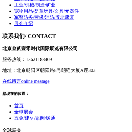
工业/机械/制造/矿业
宠物用品/婴童玩具/文具/元器件
军警防务/劳保/消防/养老康复
展会介绍
联系我们
/ CONTACT
北京叁贰壹零时代国际展览有限公司
服务热线：13621188469
地址：北京朝阳区朝阳路8号朗廷大厦A座303
在线留言
online message
您现在的位置：
首页
全球展会
五金/建材/泵阀/暖通
全球展会