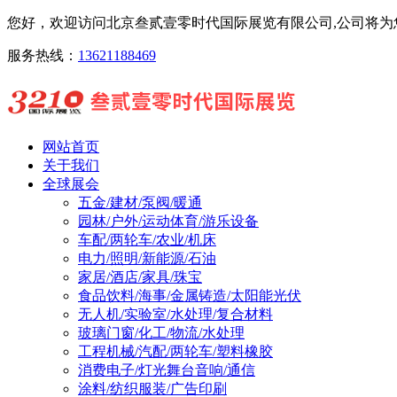
您好，欢迎访问北京叁贰壹零时代国际展览有限公司,公司将为您
服务热线：
13621188469
网站首页
关于我们
全球展会
五金/建材/泵阀/暖通
园林/户外/运动体育/游乐设备
车配/两轮车/农业/机床
电力/照明/新能源/石油
家居/酒店/家具/珠宝
食品饮料/海事/金属铸造/太阳能光伏
无人机/实验室/水处理/复合材料
玻璃门窗/化工/物流/水处理
工程机械/汽配/两轮车/塑料橡胶
消费电子/灯光舞台音响/通信
涂料/纺织服装/广告印刷