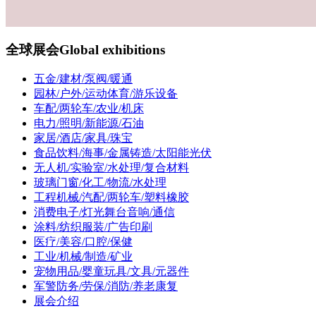
全球展会
Global exhibitions
五金/建材/泵阀/暖通
园林/户外/运动体育/游乐设备
车配/两轮车/农业/机床
电力/照明/新能源/石油
家居/酒店/家具/珠宝
食品饮料/海事/金属铸造/太阳能光伏
无人机/实验室/水处理/复合材料
玻璃门窗/化工/物流/水处理
工程机械/汽配/两轮车/塑料橡胶
消费电子/灯光舞台音响/通信
涂料/纺织服装/广告印刷
医疗/美容/口腔/保健
工业/机械/制造/矿业
宠物用品/婴童玩具/文具/元器件
军警防务/劳保/消防/养老康复
展会介绍