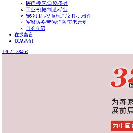
医疗/美容/口腔/保健
工业/机械/制造/矿业
宠物用品/婴童玩具/文具/元器件
军警防务/劳保/消防/养老康复
展会介绍
在线留言
联系我们
13621188469