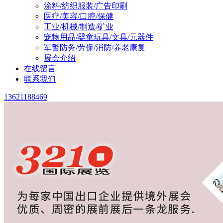
涂料/纺织服装/广告印刷
医疗/美容/口腔/保健
工业/机械/制造/矿业
宠物用品/婴童玩具/文具/元器件
军警防务/劳保/消防/养老康复
展会介绍
在线留言
联系我们
13621188469