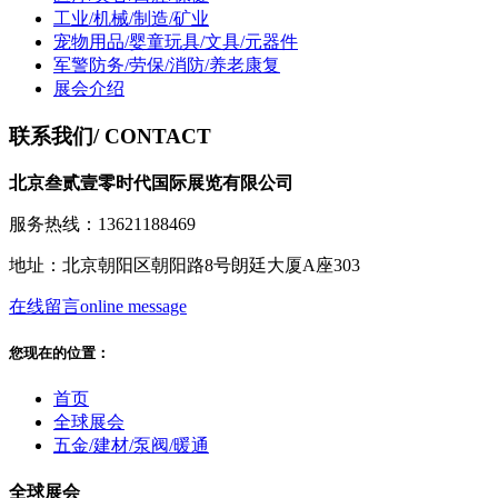
工业/机械/制造/矿业
宠物用品/婴童玩具/文具/元器件
军警防务/劳保/消防/养老康复
展会介绍
联系我们
/ CONTACT
北京叁贰壹零时代国际展览有限公司
服务热线：13621188469
地址：北京朝阳区朝阳路8号朗廷大厦A座303
在线留言
online message
您现在的位置：
首页
全球展会
五金/建材/泵阀/暖通
全球展会