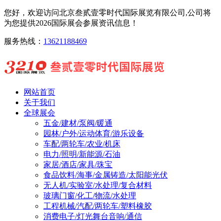
您好，欢迎访问北京叁贰壹零时代国际展览有限公司,公司将
为您提供2026国际展会参展资讯信息！
服务热线：
13621188469
网站首页
关于我们
全球展会
五金/建材/泵阀/暖通
园林/户外/运动体育/游乐设备
车配/两轮车/农业/机床
电力/照明/新能源/石油
家居/酒店/家具/珠宝
食品饮料/海事/金属铸造/太阳能光伏
无人机/实验室/水处理/复合材料
玻璃门窗/化工/物流/水处理
工程机械/汽配/两轮车/塑料橡胶
消费电子/灯光舞台音响/通信