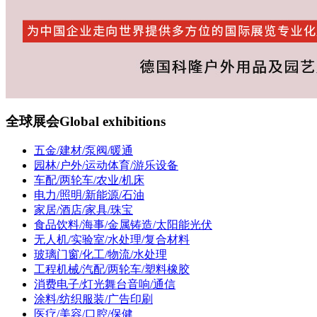
全球展会
Global exhibitions
五金/建材/泵阀/暖通
园林/户外/运动体育/游乐设备
车配/两轮车/农业/机床
电力/照明/新能源/石油
家居/酒店/家具/珠宝
食品饮料/海事/金属铸造/太阳能光伏
无人机/实验室/水处理/复合材料
玻璃门窗/化工/物流/水处理
工程机械/汽配/两轮车/塑料橡胶
消费电子/灯光舞台音响/通信
涂料/纺织服装/广告印刷
医疗/美容/口腔/保健