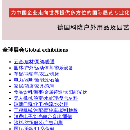
全球展会
Global exhibitions
五金/建材/泵阀/暖通
园林/户外/运动体育/游乐设备
车配/两轮车/农业/机床
电力/照明/新能源/石油
家居/酒店/家具/珠宝
食品饮料/海事/金属铸造/太阳能光伏
无人机/实验室/水处理/复合材料
玻璃门窗/化工/物流/水处理
工程机械/汽配/两轮车/塑料橡胶
消费电子/灯光舞台音响/通信
涂料/纺织服装/广告印刷
医疗/美容/口腔/保健