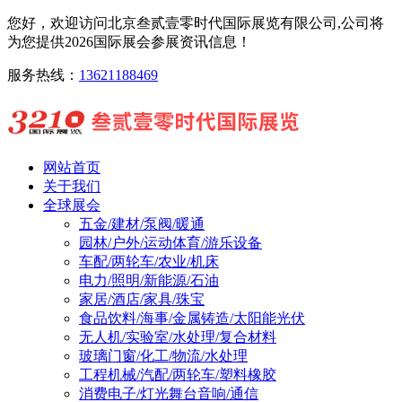
您好，欢迎访问北京叁贰壹零时代国际展览有限公司,公司将
为您提供2026国际展会参展资讯信息！
服务热线：
13621188469
网站首页
关于我们
全球展会
五金/建材/泵阀/暖通
园林/户外/运动体育/游乐设备
车配/两轮车/农业/机床
电力/照明/新能源/石油
家居/酒店/家具/珠宝
食品饮料/海事/金属铸造/太阳能光伏
无人机/实验室/水处理/复合材料
玻璃门窗/化工/物流/水处理
工程机械/汽配/两轮车/塑料橡胶
消费电子/灯光舞台音响/通信