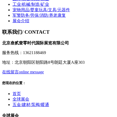
工业/机械/制造/矿业
宠物用品/婴童玩具/文具/元器件
军警防务/劳保/消防/养老康复
展会介绍
联系我们
/ CONTACT
北京叁贰壹零时代国际展览有限公司
服务热线：13621188469
地址：北京朝阳区朝阳路8号朗廷大厦A座303
在线留言
online message
您现在的位置：
首页
全球展会
五金/建材/泵阀/暖通
全球展会