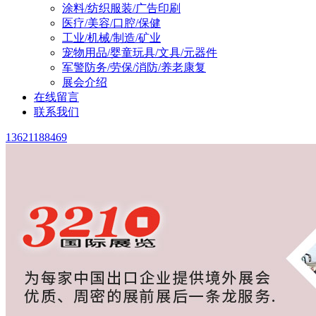
涂料/纺织服装/广告印刷
医疗/美容/口腔/保健
工业/机械/制造/矿业
宠物用品/婴童玩具/文具/元器件
军警防务/劳保/消防/养老康复
展会介绍
在线留言
联系我们
13621188469