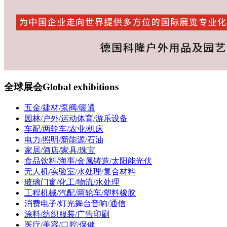
全球展会
Global exhibitions
五金/建材/泵阀/暖通
园林/户外/运动体育/游乐设备
车配/两轮车/农业/机床
电力/照明/新能源/石油
家居/酒店/家具/珠宝
食品饮料/海事/金属铸造/太阳能光伏
无人机/实验室/水处理/复合材料
玻璃门窗/化工/物流/水处理
工程机械/汽配/两轮车/塑料橡胶
消费电子/灯光舞台音响/通信
涂料/纺织服装/广告印刷
医疗/美容/口腔/保健