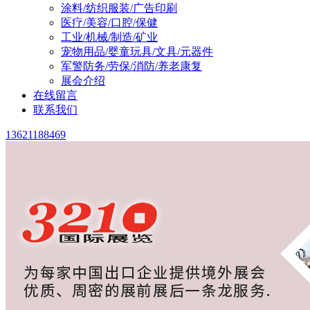
涂料/纺织服装/广告印刷
医疗/美容/口腔/保健
工业/机械/制造/矿业
宠物用品/婴童玩具/文具/元器件
军警防务/劳保/消防/养老康复
展会介绍
在线留言
联系我们
13621188469