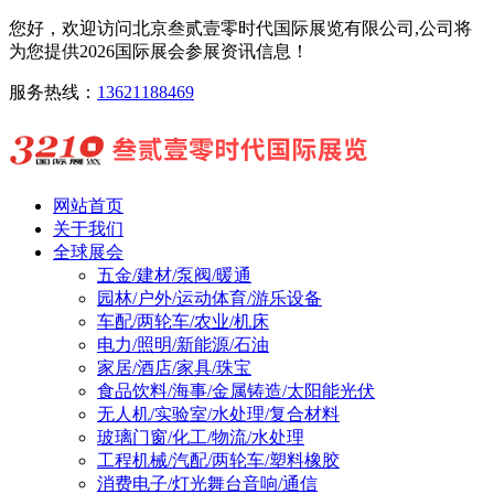
您好，欢迎访问北京叁贰壹零时代国际展览有限公司,公司将
为您提供2026国际展会参展资讯信息！
服务热线：
13621188469
网站首页
关于我们
全球展会
五金/建材/泵阀/暖通
园林/户外/运动体育/游乐设备
车配/两轮车/农业/机床
电力/照明/新能源/石油
家居/酒店/家具/珠宝
食品饮料/海事/金属铸造/太阳能光伏
无人机/实验室/水处理/复合材料
玻璃门窗/化工/物流/水处理
工程机械/汽配/两轮车/塑料橡胶
消费电子/灯光舞台音响/通信