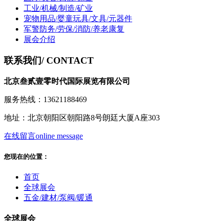
工业/机械/制造/矿业
宠物用品/婴童玩具/文具/元器件
军警防务/劳保/消防/养老康复
展会介绍
联系我们
/ CONTACT
北京叁贰壹零时代国际展览有限公司
服务热线：13621188469
地址：北京朝阳区朝阳路8号朗廷大厦A座303
在线留言
online message
您现在的位置：
首页
全球展会
五金/建材/泵阀/暖通
全球展会