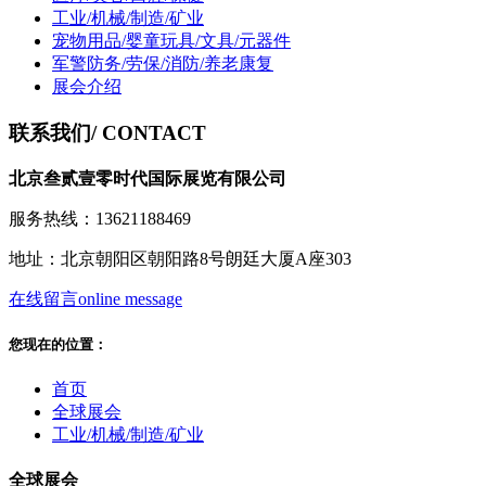
工业/机械/制造/矿业
宠物用品/婴童玩具/文具/元器件
军警防务/劳保/消防/养老康复
展会介绍
联系我们
/ CONTACT
北京叁贰壹零时代国际展览有限公司
服务热线：13621188469
地址：北京朝阳区朝阳路8号朗廷大厦A座303
在线留言
online message
您现在的位置：
首页
全球展会
工业/机械/制造/矿业
全球展会