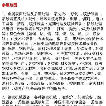
参展范围
1、金属表面处理及后期处理： 喷丸/砂 ，砂轮 ，喷沙装置 ，
喷砂装置及相关配件；通风系统与设备；碾磨， 切割 ， 电力
工具等；清洗 ，喷漆设备；尾期处理及喷涂设备； 防锈处理
及电镀；粉体涂装系统及设备； 打磨 ，抛光 ，焊接机械设备
等；有色金属（如铜、铝、铅、锌、镍、锡、锑、汞、镁及
钛； ）技术和设备 ，五金制品、板、管、 电线环境保护技术
和设备表面处理 ，不同类型的电动设备焊接技术和设备仪
器 仪表，钢铁产品，原料处理及加工设备 ，冶炼设备，轧钢
设备 ，自动化设备，测控技术 ，相关其它技术， 耐火材料及
制品 ，碳素产品,轧辊 ，轴承 ，备品备件 ，黑色及有色金属
的制造与生产；各类钢管；各类型 材及板材；不锈钢、特殊
钢材及各类合金材料；各种金属线材：电极及碳素产品；金属
加工设备、石墨、 工具、技术等；耐火材料及冶金炉料；钢
铁服务中心及仓储；运输与物流； 电子商务与信息技术等。
原料处理设备 ，冶炼设备 ，轧钢设备 ，控制技术 ，耐火材料
制品 ，碳素产品,备品备件,咨询服务等。
2、钢铁机械设备：各种钢铁机械 ，冶炼炉 ，轧钢设备 ，酸
洗设备 ，柔性钢/金属板加工 ，冲压/打孔/切削设备 ，柔性钢/