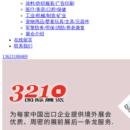
涂料/纺织服装/广告印刷
医疗/美容/口腔/保健
工业/机械/制造/矿业
宠物用品/婴童玩具/文具/元器件
军警防务/劳保/消防/养老康复
展会介绍
在线留言
联系我们
13621188469