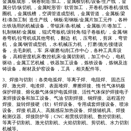
金属板成形 ，钢卷制造/加工 ，金属横切机/设备/生产线 ，金
属分切/纵切机 ，金属蛇形管/ 软管加工 ，开卷机/拆卷机/拔线
圈机 ，金属线槽 ，空调管道成型机 ，金属管道 ，金属板/梁
柱/条加工制 造生产线 ，钢板/彩钢板/金属片加工元件 ，各种
出铁场用的机械设备 ，带锯床/条/机械 ，金属板/片/卷加工 ，
轧制钢材/金属板 ，辊式弯板机/滚转角/辊子卷板机/ ，金属/钢
卷弯机/拉弯机或其他弯机 ，翻边 机 ，压弯机 ，剪床 ，弯管
机 ，金属/钢管成型机 ，水/机械压力机 ，打磨/抛光/接缝设
备 ，去毛刺机 ，车 床/碾磨/钻削工作中心，各种工具库设
备 ，高精密度机床/数控机床/金属切割机 ，加工中心 ，电机
驱动，金属工艺机械 ，铁器加工设备 ，炼铁设备 ，炼钢及连
铸设备 ，耐材及炉窑设备 ，工具 ，相关配件等。
3、焊接与切割 ：各类电弧焊、等离子焊、 电阻焊、 固态压
焊、激光焊、电渣焊、表面堆焊、摩擦焊接、惰 性气体钨极
保护焊接、熔化极气体保护电弧焊接、活性气体保护焊接电子
束焊接设备和加工设备、气油 切割焊接、铜焊接、远程遥控
焊接、旋转焊接硬（软）钎焊设备、专用成套焊接设备、喷涂
设备、焊接 机器人、高频感应加热设备、焊接辅机具、焊接
检测仪器、焊接防护等；CNC 相贯线切割机、数控切割机、
等离子切割机、激光切割机、火焰切割机、剪切机、水力切割
机械等。