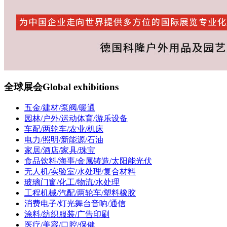
全球展会
Global exhibitions
五金/建材/泵阀/暖通
园林/户外/运动体育/游乐设备
车配/两轮车/农业/机床
电力/照明/新能源/石油
家居/酒店/家具/珠宝
食品饮料/海事/金属铸造/太阳能光伏
无人机/实验室/水处理/复合材料
玻璃门窗/化工/物流/水处理
工程机械/汽配/两轮车/塑料橡胶
消费电子/灯光舞台音响/通信
涂料/纺织服装/广告印刷
医疗/美容/口腔/保健