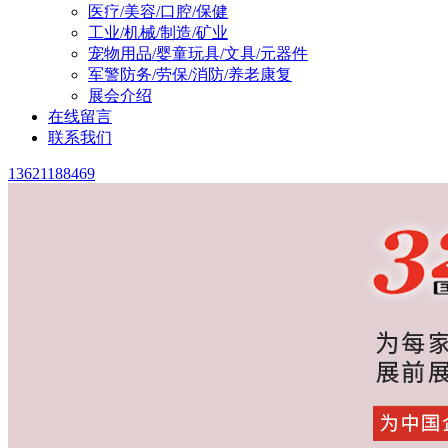
医疗/美容/口腔/保健
工业/机械/制造/矿业
宠物用品/婴童玩具/文具/元器件
军警防务/劳保/消防/养老康复
展会介绍
在线留言
联系我们
13621188469