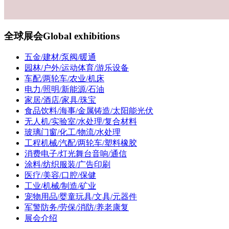
全球展会
Global exhibitions
五金/建材/泵阀/暖通
园林/户外/运动体育/游乐设备
车配/两轮车/农业/机床
电力/照明/新能源/石油
家居/酒店/家具/珠宝
食品饮料/海事/金属铸造/太阳能光伏
无人机/实验室/水处理/复合材料
玻璃门窗/化工/物流/水处理
工程机械/汽配/两轮车/塑料橡胶
消费电子/灯光舞台音响/通信
涂料/纺织服装/广告印刷
医疗/美容/口腔/保健
工业/机械/制造/矿业
宠物用品/婴童玩具/文具/元器件
军警防务/劳保/消防/养老康复
展会介绍