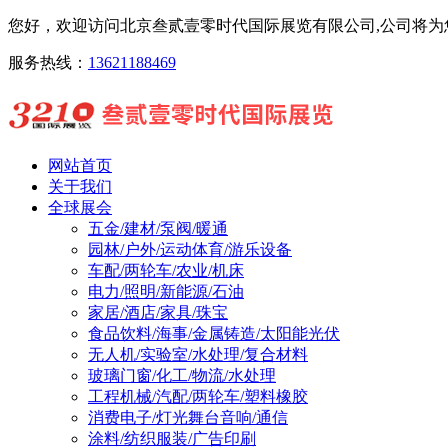
您好，欢迎访问北京叁贰壹零时代国际展览有限公司,公司将为您
服务热线：
13621188469
网站首页
关于我们
全球展会
五金/建材/泵阀/暖通
园林/户外/运动体育/游乐设备
车配/两轮车/农业/机床
电力/照明/新能源/石油
家居/酒店/家具/珠宝
食品饮料/海事/金属铸造/太阳能光伏
无人机/实验室/水处理/复合材料
玻璃门窗/化工/物流/水处理
工程机械/汽配/两轮车/塑料橡胶
消费电子/灯光舞台音响/通信
涂料/纺织服装/广告印刷