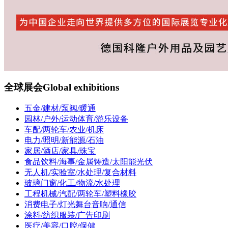
全球展会
Global exhibitions
五金/建材/泵阀/暖通
园林/户外/运动体育/游乐设备
车配/两轮车/农业/机床
电力/照明/新能源/石油
家居/酒店/家具/珠宝
食品饮料/海事/金属铸造/太阳能光伏
无人机/实验室/水处理/复合材料
玻璃门窗/化工/物流/水处理
工程机械/汽配/两轮车/塑料橡胶
消费电子/灯光舞台音响/通信
涂料/纺织服装/广告印刷
医疗/美容/口腔/保健