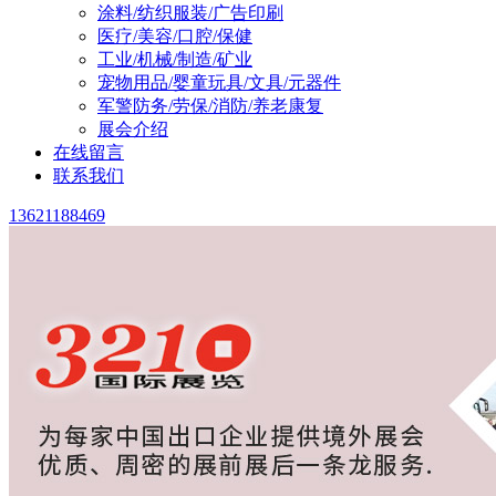
涂料/纺织服装/广告印刷
医疗/美容/口腔/保健
工业/机械/制造/矿业
宠物用品/婴童玩具/文具/元器件
军警防务/劳保/消防/养老康复
展会介绍
在线留言
联系我们
13621188469