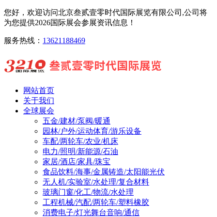
您好，欢迎访问北京叁贰壹零时代国际展览有限公司,公司将
为您提供2026国际展会参展资讯信息！
服务热线：
13621188469
网站首页
关于我们
全球展会
五金/建材/泵阀/暖通
园林/户外/运动体育/游乐设备
车配/两轮车/农业/机床
电力/照明/新能源/石油
家居/酒店/家具/珠宝
食品饮料/海事/金属铸造/太阳能光伏
无人机/实验室/水处理/复合材料
玻璃门窗/化工/物流/水处理
工程机械/汽配/两轮车/塑料橡胶
消费电子/灯光舞台音响/通信