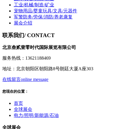
工业/机械/制造/矿业
宠物用品/婴童玩具/文具/元器件
军警防务/劳保/消防/养老康复
展会介绍
联系我们
/ CONTACT
北京叁贰壹零时代国际展览有限公司
服务热线：13621188469
地址：北京朝阳区朝阳路8号朗廷大厦A座303
在线留言
online message
您现在的位置：
首页
全球展会
电力/照明/新能源/石油
全球展会