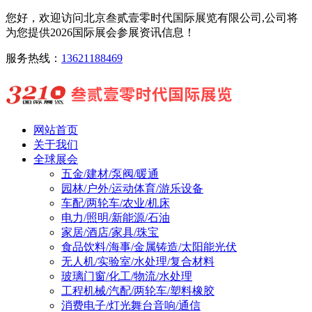
您好，欢迎访问北京叁贰壹零时代国际展览有限公司,公司将
为您提供2026国际展会参展资讯信息！
服务热线：
13621188469
网站首页
关于我们
全球展会
五金/建材/泵阀/暖通
园林/户外/运动体育/游乐设备
车配/两轮车/农业/机床
电力/照明/新能源/石油
家居/酒店/家具/珠宝
食品饮料/海事/金属铸造/太阳能光伏
无人机/实验室/水处理/复合材料
玻璃门窗/化工/物流/水处理
工程机械/汽配/两轮车/塑料橡胶
消费电子/灯光舞台音响/通信