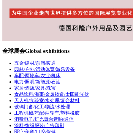
全球展会
Global exhibitions
五金/建材/泵阀/暖通
园林/户外/运动体育/游乐设备
车配/两轮车/农业/机床
电力/照明/新能源/石油
家居/酒店/家具/珠宝
食品饮料/海事/金属铸造/太阳能光伏
无人机/实验室/水处理/复合材料
玻璃门窗/化工/物流/水处理
工程机械/汽配/两轮车/塑料橡胶
消费电子/灯光舞台音响/通信
涂料/纺织服装/广告印刷
医疗/美容/口腔/保健