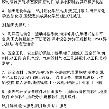
胶封隔器胶筒,桥塞胶筒,密封件,减振橡胶制品,其它橡胶制品；
4、油田用化学品 ：钻井用化学品,钻井液,完井液,油田开采化
学品,酸化液,压裂液,集成类化学品,缓浊剂,减阻
剂,油田支撑剂；
5、海洋石油装备：运动补偿系统,海洋修井机,半潜式钻井平
台,海工支持船舶,水下防喷器,深水设备,海洋工程模块,FPSO 浮
式模块,海底取油管；
6、五金工具、安全防护系统：扳手,钳子,螺丝刀,五金配件,切
削电动工具,磨具,气焊、气割器材气动工具,装配电动工具,监控
器材；
7、冶金管材 ：板材,管材,管件,不锈钢材,普通钢材,基本金属,
有色金属合金,矿山施工设备。 通用设备、非常规设备 ：传
输/交换,接入设备,通信线缆,工业风机,压缩机,工业泵,工业阀；
8、页岩气开发设备软件及油田服务 ：油田设备控制软件,地质
软件,正演软件,油藏分析,建模软件,测井软件,
试井解释,物探服务,测井服务,钻井服务