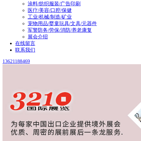
涂料/纺织服装/广告印刷
医疗/美容/口腔/保健
工业/机械/制造/矿业
宠物用品/婴童玩具/文具/元器件
军警防务/劳保/消防/养老康复
展会介绍
在线留言
联系我们
13621188469