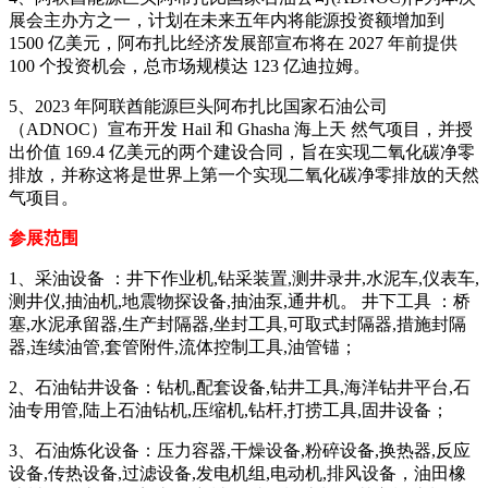
展会主办方之一，计划在未来五年内将能源投资额增加到
1500 亿美元，阿布扎比经济发展部宣布将在 2027 年前提供
100 个投资机会，总市场规模达 123 亿迪拉姆。
5、2023 年阿联酋能源巨头阿布扎比国家石油公司
（ADNOC）宣布开发 Hail 和 Ghasha 海上天 然气项目，并授
出价值 169.4 亿美元的两个建设合同，旨在实现二氧化碳净零
排放，并称这将是世界上第一个实现二氧化碳净零排放的天然
气项目。
参展范围
1、采油设备 ：井下作业机,钻采装置,测井录井,水泥车,仪表车,
测井仪,抽油机,地震物探设备,抽油泵,通井机。 井下工具 ：桥
塞,水泥承留器,生产封隔器,坐封工具,可取式封隔器,措施封隔
器,连续油管,套管附件,流体控制工具,油管锚；
2、石油钻井设备：钻机,配套设备,钻井工具,海洋钻井平台,石
油专用管,陆上石油钻机,压缩机,钻杆,打捞工具,固井设备；
3、石油炼化设备：压力容器,干燥设备,粉碎设备,换热器,反应
设备,传热设备,过滤设备,发电机组,电动机,排风设备，油田橡