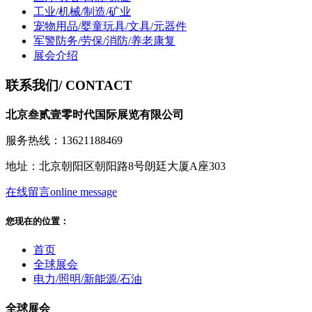
工业/机械/制造/矿业
宠物用品/婴童玩具/文具/元器件
军警防务/劳保/消防/养老康复
展会介绍
联系我们
/ CONTACT
北京叁贰壹零时代国际展览有限公司
服务热线：13621188469
地址：北京朝阳区朝阳路8号朗廷大厦A座303
在线留言
online message
您现在的位置：
首页
全球展会
电力/照明/新能源/石油
全球展会