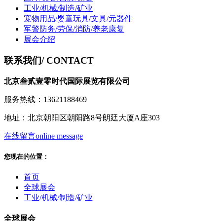
工业/机械/制造/矿业
宠物用品/婴童玩具/文具/元器件
军警防务/劳保/消防/养老康复
展会介绍
联系我们
/ CONTACT
北京叁贰壹零时代国际展览有限公司
服务热线：13621188469
地址：北京朝阳区朝阳路8号朗廷大厦A座303
在线留言
online message
您现在的位置：
首页
全球展会
工业/机械/制造/矿业
全球展会