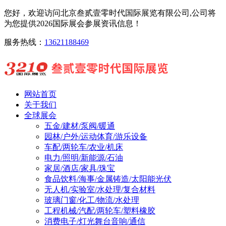
您好，欢迎访问北京叁贰壹零时代国际展览有限公司,公司将
为您提供2026国际展会参展资讯信息！
服务热线：
13621188469
网站首页
关于我们
全球展会
五金/建材/泵阀/暖通
园林/户外/运动体育/游乐设备
车配/两轮车/农业/机床
电力/照明/新能源/石油
家居/酒店/家具/珠宝
食品饮料/海事/金属铸造/太阳能光伏
无人机/实验室/水处理/复合材料
玻璃门窗/化工/物流/水处理
工程机械/汽配/两轮车/塑料橡胶
消费电子/灯光舞台音响/通信