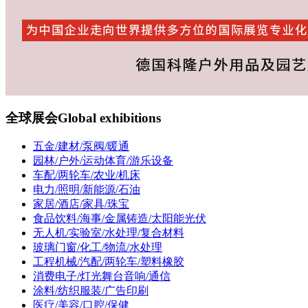
全球展会
Global exhibitions
五金/建材/泵阀/暖通
园林/户外/运动体育/游乐设备
车配/两轮车/农业/机床
电力/照明/新能源/石油
家居/酒店/家具/珠宝
食品饮料/海事/金属铸造/太阳能光伏
无人机/实验室/水处理/复合材料
玻璃门窗/化工/物流/水处理
工程机械/汽配/两轮车/塑料橡胶
消费电子/灯光舞台音响/通信
涂料/纺织服装/广告印刷
医疗/美容/口腔/保健