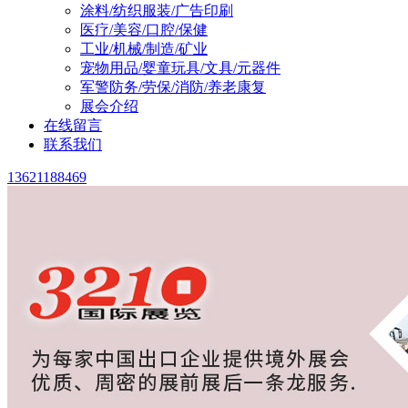
涂料/纺织服装/广告印刷
医疗/美容/口腔/保健
工业/机械/制造/矿业
宠物用品/婴童玩具/文具/元器件
军警防务/劳保/消防/养老康复
展会介绍
在线留言
联系我们
13621188469